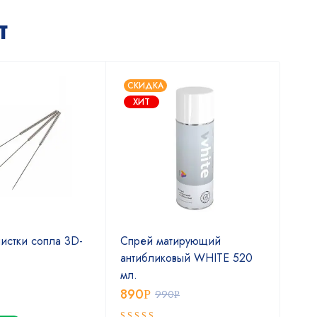
т
СКИДКА
ХИТ
истки сопла 3D-
Спрей матирующий
Спр
антибликовый WHITE 520
сам
мл.
400
890
2 
Р
990
Р