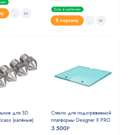
ичии
Оценка
Оце
Есть в наличии
Ест
5.00
5.0
из 5
ну
В корзину
В
льное для 3D
Стекло для подогреваемой
Сте
icaso (кaлёные)
платформы Designer X PRO
пла
3 500
3 
Р