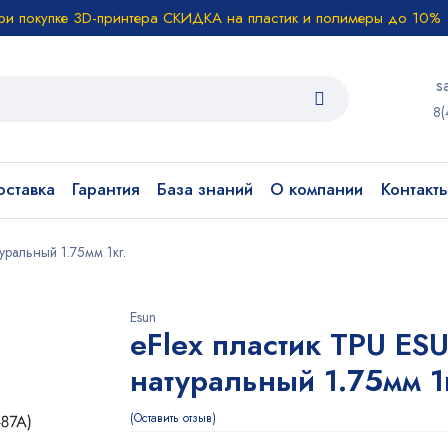
ри покупке 3D-принтера СКИДКА на пластик и полимеры до 10%
s
8(
ставка
Гарантия
База знаний
О компании
Контакт
уральный 1.75мм 1кг.
Esun
eFlex пластик TPU ES
натуральный 1.75мм 1
Оставить отзыв