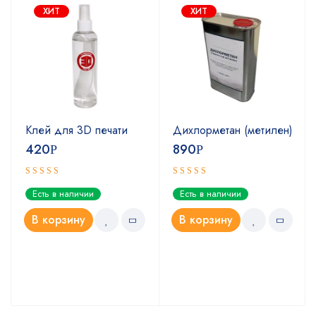
ХИТ
ХИТ
Клей для 3D печати
Дихлорметан (метилен)
420
890
Р
Р
Оценка
Оценка
Есть в наличии
Есть в наличии
5.00
4.67
из 5
из 5
В корзину
В корзину