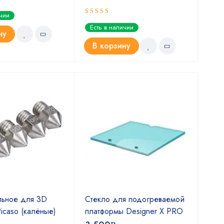
ичии
Оценка
Оце
Есть в наличии
Ест
5.00
5.0
из 5
ну
В корзину
В
льное для 3D
Стекло для подогреваемой
Сте
icaso (кaлёные)
платформы Designer X PRO
пла