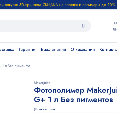
ри покупке 3D-принтера СКИДКА на пластик и полимеры до 10%
s
8(
ставка
Гарантия
База знаний
О компании
Контакт
 1 л Без пигментов
MakerJuice
Фотополимер MakerJu
G+ 1 л Без пигментов
Оставить отзыв