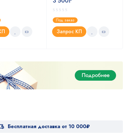
3 500
3 
Р
Под заказ
Под
КП
Запрос КП
З
Бесплатная доставка от 10 000₽