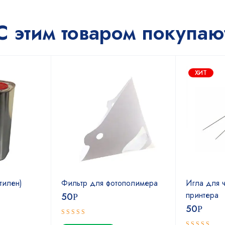
С этим товаром покупаю
ХИТ
тилен)
Фильтр для фотополимера
Игла для ч
принтера
50
Р
50
Р
Оценка