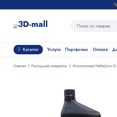
П
Каталог
Услуги
Портфолио
Оплата
До
Главная
Расходные материалы
Фотополимер MakerJuice G+