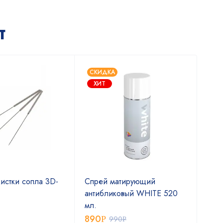
т
СКИДКА
ХИТ
истки сопла 3D-
Спрей матирующий
Спр
антибликовый WHITE 520
сам
мл.
400
890
2 
Р
990
Р