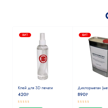
ХИТ
ХИТ
Клей для 3D печати
Дихлорметан (ме
420
890
Р
Р
Оценка
Оценка