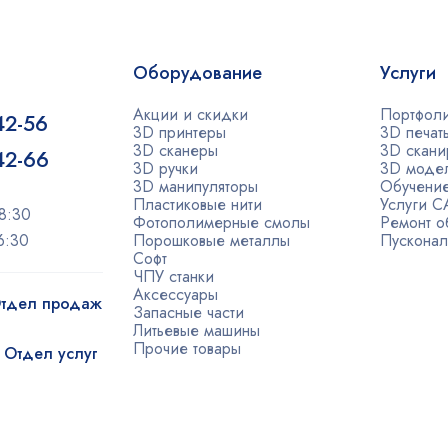
Оборудование
Услуги
Акции и скидки
Портфол
42-56
3D принтеры
3D печат
3D сканеры
3D скани
-42-66
3D ручки
3D моде
3D манипуляторы
Обучени
Пластиковые нити
Услуги 
8:30
Фотополимерные смолы
Ремонт о
6:30
Порошковые металлы
Пусконал
Софт
ЧПУ станки
Аксессуары
 Отдел продаж
Запасные части
Литьевые машины
Прочие товары
| Отдел услуг