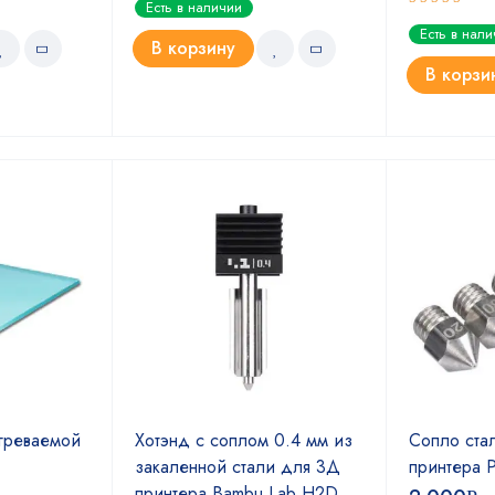
Есть в наличии
5.00
из 5
Оценка
Есть в нал
5.00
из 5
В корзину
В корзи
греваемой
Хотэнд с соплом 0.4 мм из
Сопло ста
закаленной стали для 3Д
принтера P
принтера Bambu Lab H2D