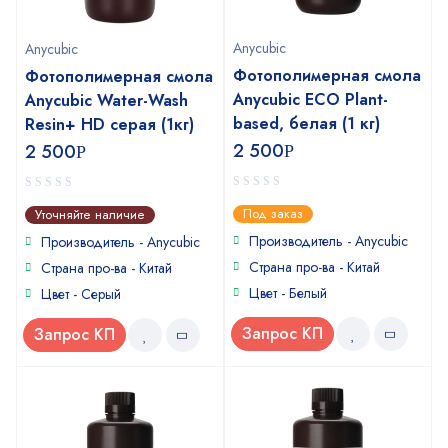
Anycubic
Anycubic
Фотополимерная смола
Фотополимерная смола
Anycubic ECO Plant-
Anycubic Water-Wash
based, белая (1 кг)
Resin+ HD серая (1кг)
2 500
2 500
Р
Р
0
0
Под заказ
Уточняйте наличие
out
out
of
of
Производитель -
Anycubic
Производитель -
Anycubic
5
5
Страна про-ва - Китай
Страна про-ва - Китай
Цвет - Белый
Цвет - Серый
Запрос КП
Запрос КП