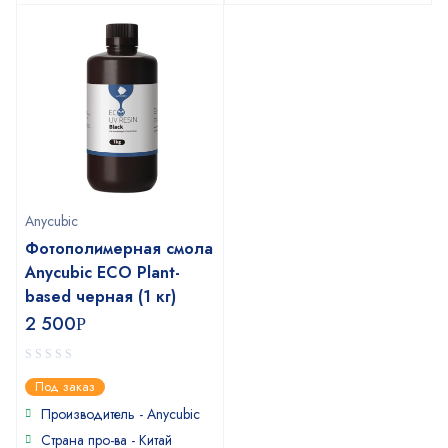
Anycubic
Фотополимерная смола
Anycubic ECO Plant-
based черная (1 кг)
2 500
Р
0
Под заказ
out
of
Производитель -
Anycubic
5
Страна про-ва - Китай