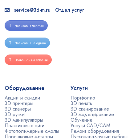
service@3d-m.ru | Отдел услуг
Написать в чат Max
Написать в Telegram
Позвонить на сотовый
Оборудование
Услуги
Акции и скидки
Портфолио
3D принтеры
3D печать
3D сканеры
3D сканирование
3D ручки
3D моделирование
3D манипуляторы
Обучение
Пластиковые нити
Услуги CAD/CAM
Фотополимерные смолы
Ремонт оборудования
Порошковые металлы
Пусконаладочные работы