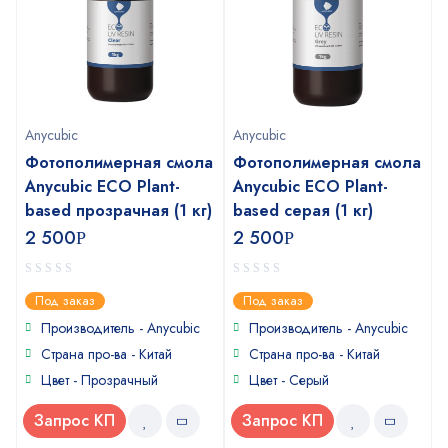
Anycubic
Anycubic
Фотополимерная смола
Фотополимерная смола
Anycubic ECO Plant-
Anycubic ECO Plant-
based прозрачная (1 кг)
based серая (1 кг)
2 500
2 500
Р
Р
0
0
Под заказ
Под заказ
out
out
of
of
Производитель -
Anycubic
Производитель -
Anycubic
5
5
Страна про-ва - Китай
Страна про-ва - Китай
Цвет - Прозрачный
Цвет - Серый
Запрос КП
Запрос КП