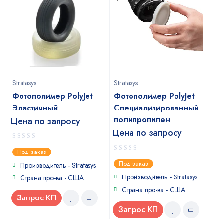
Stratasys
Stratasys
Фотополимер PolyJet
Фотополимер PolyJet
Эластичный
Специализированный
полипропилен
Цена по запросу
Цена по запросу
0
Под заказ
out
0
Под заказ
of
Производитель - Stratasys
out
5
of
Производитель - Stratasys
Страна про-ва - США
5
Страна про-ва - США
Запрос КП
Запрос КП