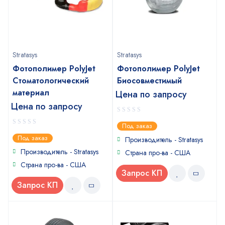
Stratasys
Stratasys
Фотополимер PolyJet
Фотополимер PolyJet
Стоматологический
Биосовместимый
материал
Цена по запросу
Цена по запросу
0
Под заказ
out
0
Под заказ
of
Производитель - Stratasys
out
5
of
Производитель - Stratasys
Страна про-ва - США
5
Страна про-ва - США
Запрос КП
Запрос КП