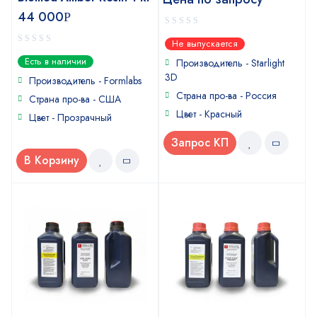
44 000
Р
0
Не выпускается
out
0
Есть в наличии
of
Производитель - Starlight
out
5
3D
of
Производитель - Formlabs
5
Страна про-ва - Россия
Страна про-ва - США
Цвет - Красный
Цвет - Прозрачный
Запрос КП
В Корзину