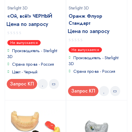
Starlight 3D
Starlight 3D
«Ой, всё!» ЧЕРНЫЙ
Оранж Флуор
Стандарт
Цена по запросу
Цена по запросу
0
Не выпускается
out
0
Не выпускается
of
Производитель - Starlight
out
5
3D
of
Производитель - Starlight
5
3D
Страна про-ва - Россия
Страна про-ва - Россия
Цвет - Черный
Запрос КП
Запрос КП