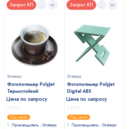
Запрос КП
Запрос КП
Stratasys
Stratasys
Фотополимер PolyJet
Фотополимер PolyJet
Термостойкий
Digital ABS
Цена по запросу
Цена по запросу
0
0
Под заказ
Под заказ
out
out
of
of
Производитель - Stratasys
Производитель - Stratasys
5
5