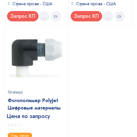
Страна про-ва - США
Страна про-ва - США
Запрос КП
Запрос КП
Stratasys
Фотополимер PolyJet
Цифровые материалы
Цена по запросу
0
Под заказ