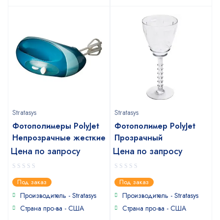
Stratasys
Stratasys
Фотополимеры PolyJet
Фотополимер PolyJet
Непрозрачные жесткие
Прозрачный
Цена по запросу
Цена по запросу
0
0
Под заказ
Под заказ
out
out
of
of
Производитель - Stratasys
Производитель - Stratasys
5
5
Страна про-ва - США
Страна про-ва - США