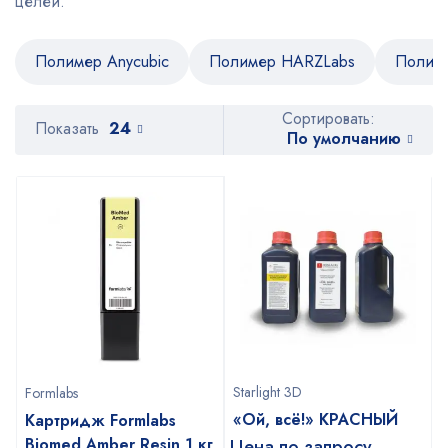
целей.
Полимер Anycubic
Полимер HARZLabs
Полим
Сортировать:
Показать
24
По умолчанию
Starlight 3D
Formlabs
«Ой, всё!» КРАСНЫЙ
Картридж Formlabs
Biomed Amber Resin 1 кг
Цена по запросу