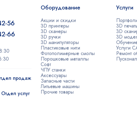
Оборудование
Услуги
Акции и скидки
Портфол
42-56
3D принтеры
3D печат
3D сканеры
3D скани
-42-66
3D ручки
3D моде
3D манипуляторы
Обучени
Пластиковые нити
Услуги 
8:30
Фотополимерные смолы
Ремонт о
6:30
Порошковые металлы
Пусконал
Софт
ЧПУ станки
Аксессуары
 Отдел продаж
Запасные части
Литьевые машины
Прочие товары
| Отдел услуг