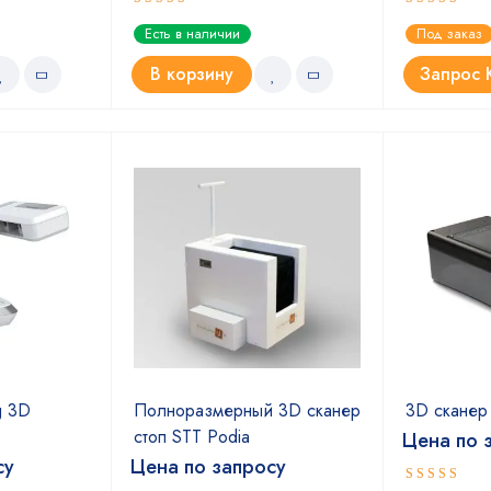
Оценка
Оценка
Есть в наличии
Под заказ
5.00
5.00
из 5
из 5
В корзину
Запрос 
g 3D
Полноразмерный 3D сканер
3D сканер 
стоп STT Podia
Цена по 
су
Цена по запросу