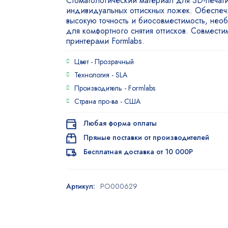
Стоматологический материал для 3D-печат
индивидуальных оттискных ложек. Обеспеч
высокую точность и биосовместимость, не
для комфортного снятия оттисков. Совмести
принтерами Formlabs.
Цвет -
Прозрачный
Технология -
SLA
Производитель -
Formlabs
Страна про-ва -
США
Любая форма оплаты
Прямые поставки от производителей
Бесплатная доставка от 10 000Р
Артикул:
PO000629