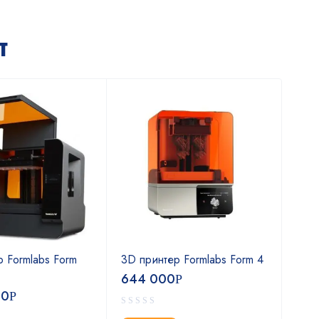
т
 Formlabs Form
3D принтер Formlabs Form 4
3D 
4B 
644 000
Р
00
89
Р