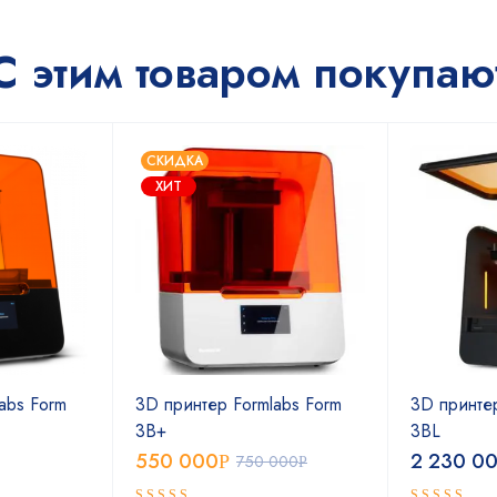
С этим товаром покупаю
СКИДКА
ХИТ
abs Form
3D принтер Formlabs Form
3D принтер
3B+
3BL
550 000
2 230 0
Р
750 000
Р