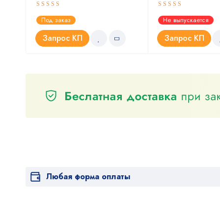
Оценка
Оценка
Под заказ
Не выпускается
5.00
4.67
из 5
из 5
Запрос КП
Запрос КП
Любая форма оплаты