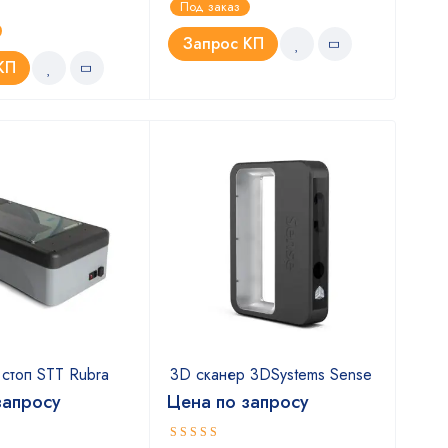
Под заказ
Под
Запрос КП
КП
З
стоп STT Rubra
3D сканер 3DSystems Sense
3D 
Ein
запросу
Цена по запросу
12