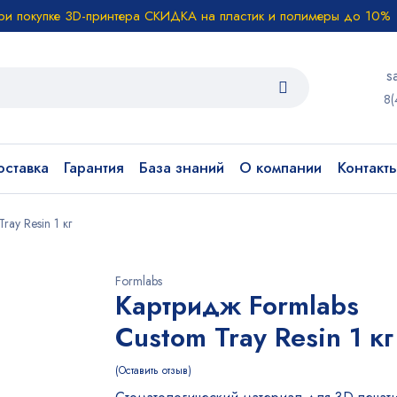
ри покупке 3D-принтера СКИДКА на пластик и полимеры до 10%
s
8(
ставка
Гарантия
База знаний
О компании
Контакт
ay Resin 1 кг
Formlabs
Картридж Formlabs
Custom Tray Resin 1 кг
Оставить отзыв