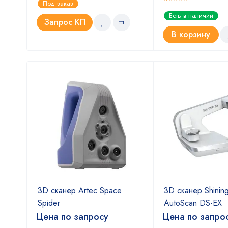
Под заказ
Оценка
Есть в наличии
5.00
из 5
Запрос КП
В корзину
nStar
3D сканер Artec Space
3D сканер Shinin
Spider
AutoScan DS-EX
Цена по запросу
Цена по запро