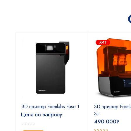
ХИТ
rm
3D принтер Formlabs Fuse 1
3D принтер Forml
3+
Цена по запросу
490 000
Р