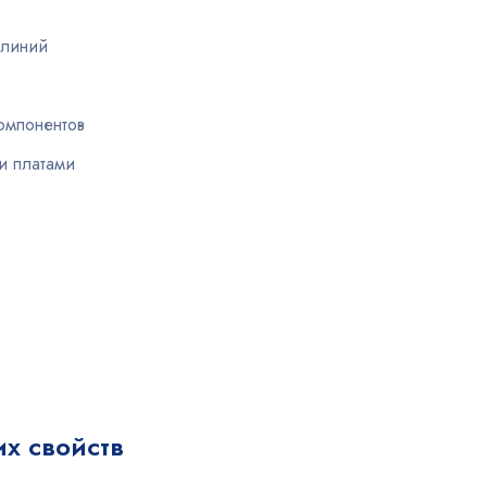
 линий
компонентов
и платами
х свойств