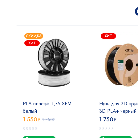
СКИДКА
ХИТ
ХИТ
eSUN
PLA пластик 1,75 SEM
Нить для 3D-при
м
белый
3D PLA+ черный 
1 550
1 750
Р
1 750
Р
Р