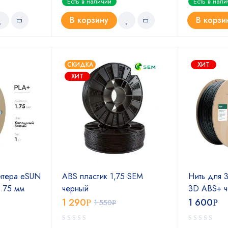
Есть в наличии
Есть в нал
В корзину
В корзи
СКИДКА
ХИТ
ХИТ
нтера eSUN
ABS пластик 1,75 SEM
Нить для 
.75 мм
черный
3D ABS+ ч
1 290
1 600
Р
1 550
Р
Р