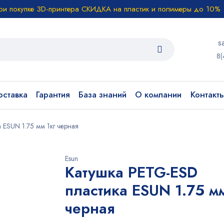
ри покупке 3D-принтера СКИДКА на пластик и полимеры до 10%
s
8(
ставка
Гарантия
База знаний
О компании
Контакт
 ESUN 1.75 мм 1кг черная
Esun
Катушка PETG-ESD
пластика ESUN 1.75 мм
черная