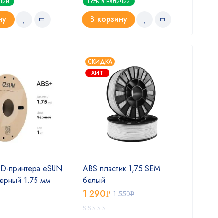
ичии
Есть в наличии
Ест
5.00
из 5
ну
В корзину
В
СКИДКА
ХИТ
3D-принтера eSUN
ABS пластик 1,75 SEM
Чер
ерный 1.75 мм
белый
Best
1 290
1 5
Р
1 550
Р