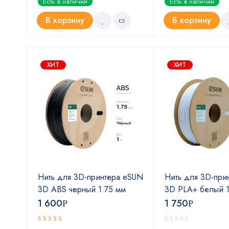
Есть в наличии
Есть в наличии
В корзину
В корзину
ХИТ
ХИТ
мм
Нить для 3D-принтера eSUN
Нить для 3D-при
3D ABS черный 1.75 мм
3D PLA+ белый 1
1 600
1 750
Р
Р