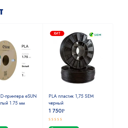
т
ХИТ
3D-принтера eSUN
PLA пластик 1,75 SEM
PLA
лый 1.75 мм
черный
нат
1 750
1 7
Р
Оценка