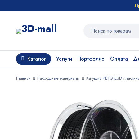
П
Каталог
Услуги
Портфолио
Оплата
До
Главная
Расходные материалы
Катушка PETG-ESD пластика