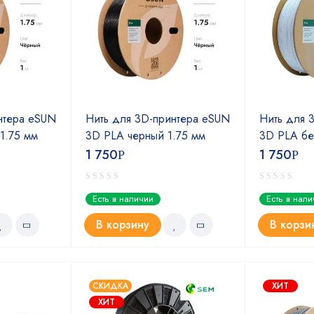
нтера eSUN
Нить для 3D-принтера eSUN
Нить для 
1.75 мм
3D PLA черный 1.75 мм
3D PLA бе
1 750
1 750
Р
Р
Есть в наличии
Есть в нал
В корзину
В корзи
СКИДКА
ХИТ
ХИТ