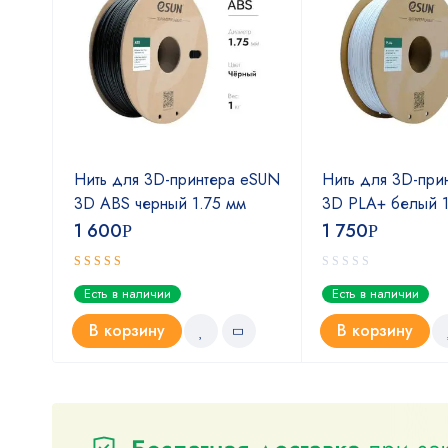
мм
Нить для 3D-принтера eSUN
Нить для 3D-при
3D ABS черный 1.75 мм
3D PLA+ белый 1
1 600
1 750
Р
Р
Оценка
Есть в наличии
Есть в наличии
5.00
из 5
В корзину
В корзину