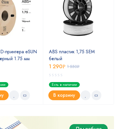
3D-принтера eSUN
ABS пластик 1,75 SEM
Чер
ерный 1.75 мм
белый
Best
1 290
1 5
Р
1 550
Р
ичии
Есть в наличии
Ест
ну
В корзину
В