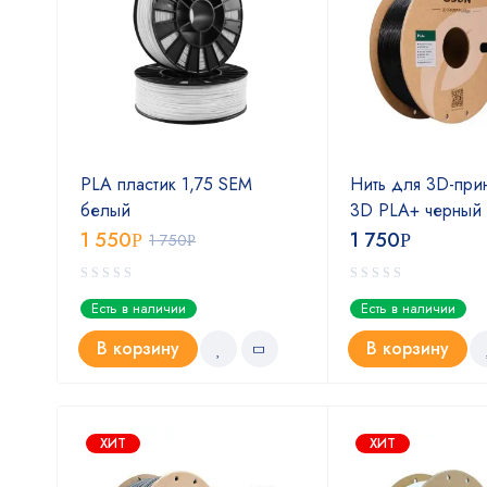
eSUN
PLA пластик 1,75 SEM
Нить для 3D-при
м
белый
3D PLA+ черный 
1 550
1 750
Р
1 750
Р
Р
Есть в наличии
Есть в наличии
В корзину
В корзину
ХИТ
ХИТ