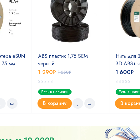
нтера eSUN
ABS пластик 1,75 SEM
Нить для 
.75 мм
черный
3D ABS+ ч
1 290
1 600
Р
1 550
Р
Р
Есть в наличии
Есть в нал
В корзину
В корзи