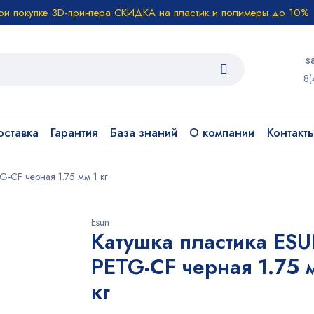
ри покупке 3D-принтера СКИДКА на пластик и полимеры до 10%
s
8(
ставка
Гарантия
База знаний
О компании
Контакт
G-CF черная 1.75 мм 1 кг
Esun
Катушка пластика ES
PETG-CF черная 1.75 
кг