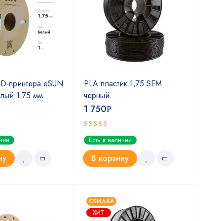
3D-принтера eSUN
PLA пластик 1,75 SEM
PLA
лый 1.75 мм
черный
нат
1 750
1 7
Р
Оценка
ичии
Есть в наличии
Ест
5.00
из 5
ну
В корзину
В
СКИДКА
ХИТ