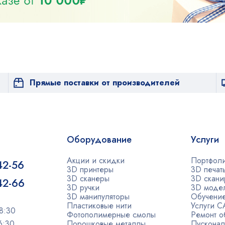
Прямые поставки от производителей
Оборудование
Услуги
Акции и скидки
Портфол
42-56
3D принтеры
3D печат
3D сканеры
3D скани
-42-66
3D ручки
3D моде
3D манипуляторы
Обучени
Пластиковые нити
Услуги 
8:30
Фотополимерные смолы
Ремонт о
6:30
Порошковые металлы
Пусконал