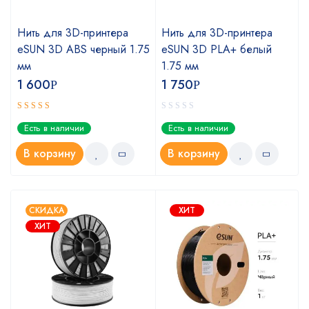
Нить для 3D-принтера
Нить для 3D-принтера
eSUN 3D ABS черный 1.75
eSUN 3D PLA+ белый
мм
1.75 мм
1 600
1 750
Р
Р
Оценка
Есть в наличии
Есть в наличии
5.00
из 5
В корзину
В корзину
СКИДКА
ХИТ
ХИТ