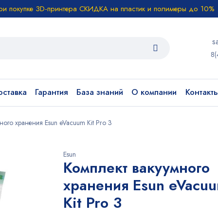
ри покупке 3D-принтера СКИДКА на пластик и полимеры до 10%
s
8(
ставка
Гарантия
База знаний
О компании
Контакт
ного хранения Esun eVacuum Kit Pro 3
Esun
Комплект вакуумного
хранения Esun eVacu
Kit Pro 3