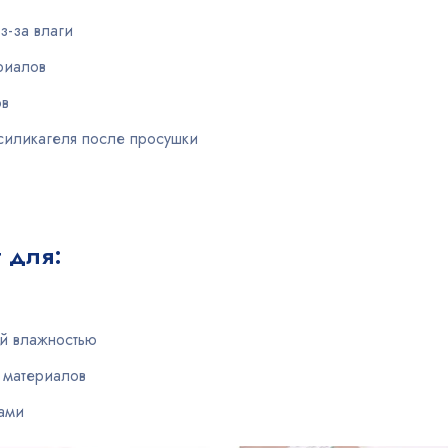
-за влаги
риалов
ов
силикагеля после просушки
 для:
й влажностью
 материалов
ами