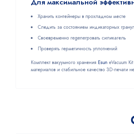
Для максимальной эффективн
Хранить контейнеры в прохладном месте
Следить за состоянием индикаторных грану
Своевременно regenerровать силикагель
Проверять герметичность уплотнений
Комплект вакуумного хранения
Esun
eVacuum Ki
материалов и стабильное качество 3D-печати н