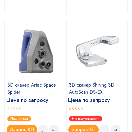
3D сканер Artec Space
3D сканер Shining 3D
Spider
AutoScan DS-EX
Цена по запросу
Цена по запросу
Оценка
Оценка
Под заказ
Не выпускается
5.00
4.67
из 5
из 5
Запрос КП
Запрос КП