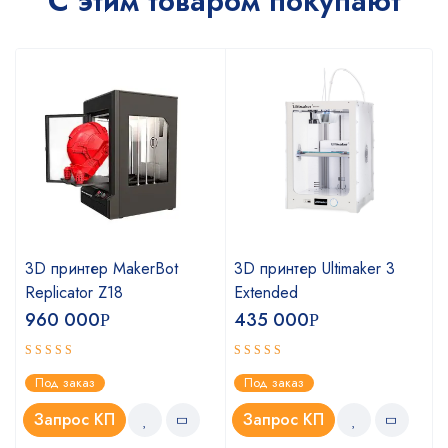
С этим товаром покупают
3D принтер MakerBot
3D принтер Ultimaker 3
Replicator Z18
Extended
960 000
435 000
Р
Р
Оценка
Оценка
Под заказ
Под заказ
4.75
5.00
из 5
из 5
Запрос КП
Запрос КП