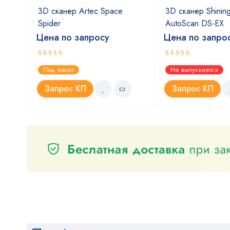
ense
3D сканер Artec Space
3D сканер Shinin
Spider
AutoScan DS-EX
Цена по запросу
Цена по запро
Оценка
Оценка
Под заказ
Не выпускается
5.00
4.67
из 5
из 5
Запрос КП
Запрос КП