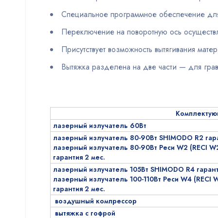
Специальное программное обеспечение для
Переключение на поворотную ось осуществ
Присутствует возможность вытягивания матер
Вытяжка разделена на две части — для гра
Комплекту
лазерный излучатель 60Вт
лазерный излучатель 80-90Вт SHIMODO R2 гара
лазерный излучатель 80-90Вт Реси W2 (RECI W
гарантия 2 меc.
лазерный излучатель 105Вт SHIMODO R4 гаранти
лазерный излучатель 100-110Вт Реси W4 (RECI 
гарантия 2 меc.
воздушный компрессор
вытяжка с гофрой