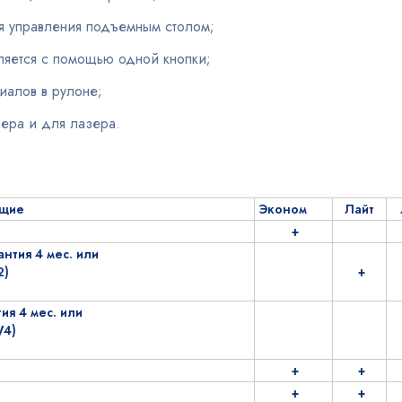
 управления подъемным столом;
ляется с помощью одной кнопки;
иалов в рулоне;
вера и для лазера.
ющие
Эконом
Лайт
+
нтия 4 мес. или
2)
+
я 4 мес. или
W4)
+
+
+
+