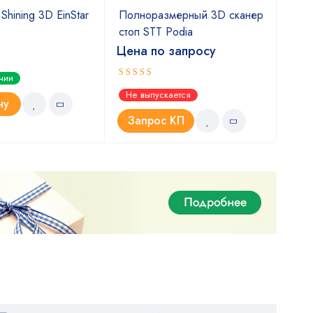
Shining 3D EinStar
Полноразмерный 3D сканер
3D 
стоп STT Podia
Цен
Цена по запросу
Оце
ичии
Не 
4.6
Оценка
Не выпускается
4.67
из 5
ну
З
Запрос КП