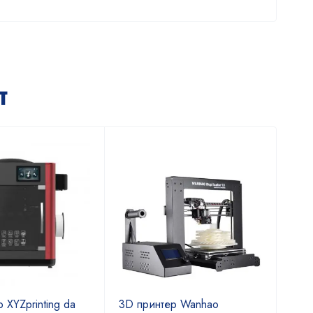
т
 XYZprinting da
3D принтер Wanhao
3D 