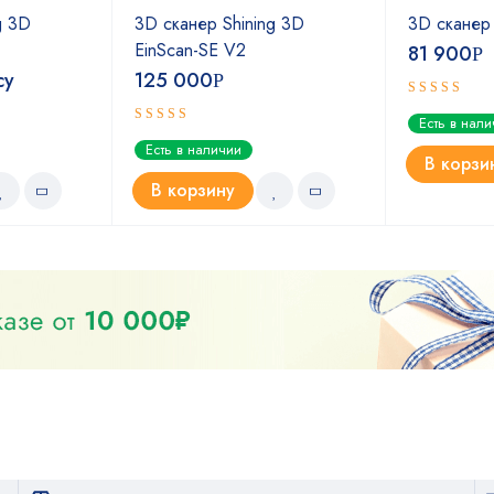
g 3D
3D сканер Shining 3D
3D сканер 
EinScan-SE V2
81 900
Р
су
125 000
Р
Оценка
Есть в нал
5.00
из 5
Оценка
Есть в наличии
5.00
из 5
В корзи
В корзину