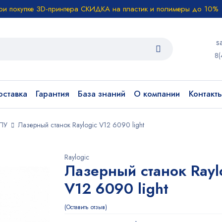
ри покупке 3D-принтера СКИДКА на пластик и полимеры до 10%
s
8(
ставка
Гарантия
База знаний
О компании
Контакт
ЧПУ
Лазерный станок Raylogic V12 6090 light
Raylogic
Лазерный станок Rayl
V12 6090 light
Оставить отзыв