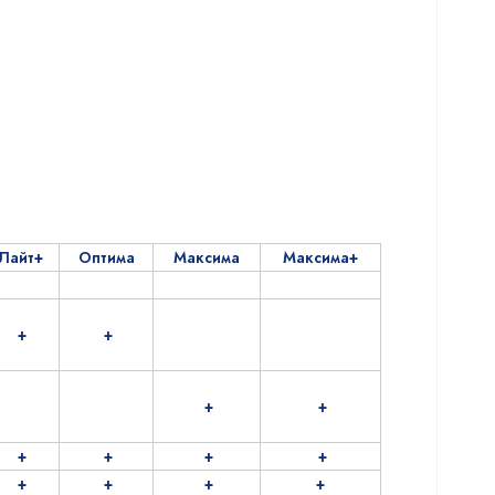
Лайт+
Оптима
Максима
Максима+
+
+
+
+
+
+
+
+
+
+
+
+