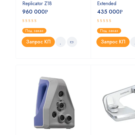
(EU-
Replicator Z18
Extended
960 000
435 000
Р
Р
Оценка
Оценка
Под заказ
Под заказ
4.75
5.00
из 5
из 5
Запрос КП
Запрос КП