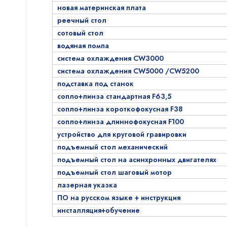
новая материнская плата
реечный стол
сотовый стол
водяная помпа
система охлаждения CW3000
система охлаждения CW5000 /CW5200
подставка под станок
сопло+линза стандартная F63,5
сопло+линза короткофокусная F38
сопло+линза длиннофокусная F100
устройство для круговой гравировки
подъемный стол механический
подъемный стол на асинхронных двигателях
подъемный стол шаговый мотор
лазерная указка
ПО на русском языке + инструкция
инсталляция+обучение