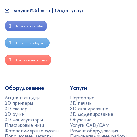
service@3d-m.ru | Отдел услуг
Написать в чат Max
Написать в Telegram
Позвонить на сотовый
Оборудование
Услуги
Акции и скидки
Портфолио
3D принтеры
3D печать
3D сканеры
3D сканирование
3D ручки
3D моделирование
3D манипуляторы
Обучение
Пластиковые нити
Услуги CAD/CAM
Фотополимерные смолы
Ремонт оборудования
Порошковые металлы
Пусконаладочные работы