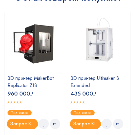
3D принтер MakerBot
3D принтер Ultimaker 3
Replicator Z18
Extended
960 000
435 000
Р
Р
Оценка
Оценка
Под заказ
Под заказ
4.75
5.00
из 5
из 5
Запрос КП
Запрос КП