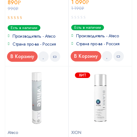
1 090
890
Р
Р
1 190
990
Р
Р
0
5
out of 5
Есть в наличии
Есть в наличии
out
of
Производитель - Ateco
Производитель - Ateco
5
Страна про-ва - Россия
Страна про-ва - Россия
В Корзину
В Корзину
ХИТ
Ateco
XION