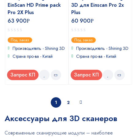
EinScan HD Prime pack
3D для Einscan Pro 2x
Pro 2X Plus
Plus
63 900
60 900
Р
Р
0
0
Под заказ
Под заказ
out
out
of
of
Производитель - Shining 3D
Производитель - Shining 3D
5
5
Страна про-ва - Китай
Страна про-ва - Китай
Запрос КП
Запрос КП
1
2
Аксессуары для 3D сканеров
Современные сканирующие модули – наиболее