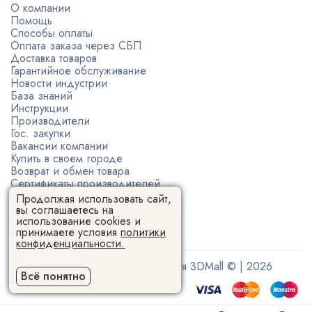
О компании
Помощь
Способы оплаты
Оплата заказа через СБП
Доставка товаров
Гарантийное обслуживание
Новости индустрии
База знаний
Инструкции
Производители
Гос. закупки
Вакансии компании
Купить в своем городе
Возврат и обмен товара
Сертификаты производителей
Политика конфиденциальности
Продолжая использовать сайт,
Пользовательское соглашение
вы соглашаетесь на
использование cookies и
принимаете условия
политики
конфиденциальности.
Поставщик 3D-оборудования 3DMall © | 2026
Всё понятно