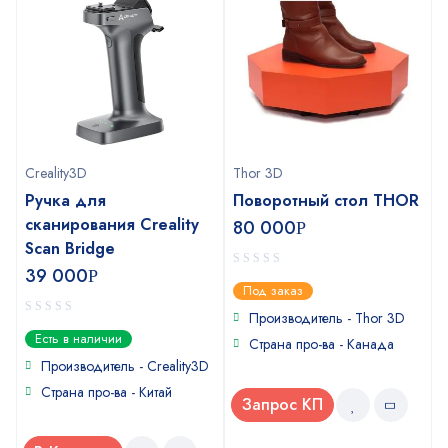
Creality3D
Thor 3D
Ручка для
Поворотный стол THOR
сканирования Creality
80 000
Р
Scan Bridge
39 000
Р
0
Под заказ
out
of
Производитель - Thor 3D
0
5
Есть в наличии
Страна про-ва - Канада
out
of
Производитель - Creality3D
5
Страна про-ва - Китай
Запрос КП