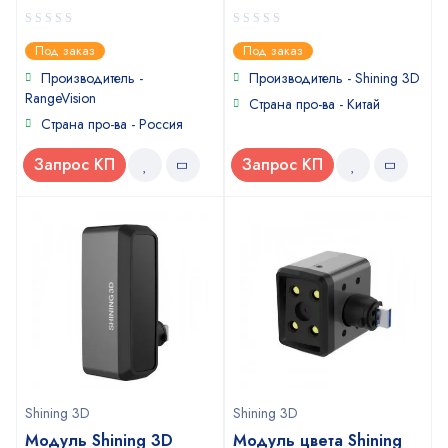
0
0
Под заказ
Под заказ
out
out
of
of
Производитель -
Производитель - Shining 3D
5
5
RangeVision
Страна про-ва - Китай
Страна про-ва - Россия
Запрос КП
Запрос КП
Shining 3D
Shining 3D
Модуль Shining 3D
Модуль цвета Shining