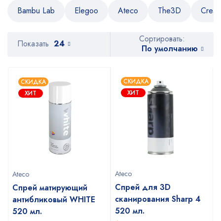
Bambu Lab
Elegoo
Ateco
The3D
Creal
Сортировать:
Показать
24
По умолчанию
СКИДКА
СКИДКА
ХИТ
ХИТ
Ateco
Ateco
Спрей для 3D
Спрей матирующий
сканирования Sharp 4
антибликовый WHITE
520 мл.
520 мл.