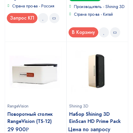
out
Страна про-ва - Россия
of
Производитель - Shining 3D
5
Страна про-ва - Китай
Запрос КП
В Корзину
RangeVision
Shining 3D
Поворотный столик
Набор Shining 3D
RangeVision (TS-12)
EinScan HD Prime Pack
29 900
Цена по запросу
Р