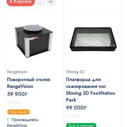
В Корзину
RangeVision
Shining 3D
Поворотный столик
Платформа для
RangeVision
сканирования ног
Shining 3D FootStation
59 900
Р
Pack
99 000
Р
0
Под заказ
out
of
Производитель -
0
5
RangeVision
Есть в наличии