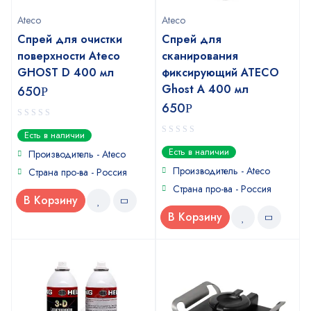
Ateco
Ateco
Спрей для очистки
Спрей для
поверхности Ateco
сканирования
GHOST D 400 мл
фиксирующий ATECO
Ghost A 400 мл
650
Р
650
Р
0
Есть в наличии
out
0
Есть в наличии
of
Производитель - Ateco
out
5
of
Производитель - Ateco
Страна про-ва - Россия
5
Страна про-ва - Россия
В Корзину
В Корзину