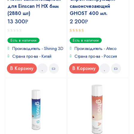
для Einscan H HX 6мм
самоисчезающий
(2880 шт)
GHOST 400 мл.
13 300
2 200
Р
Р
0
5
out of 5
Есть в наличии
Есть в наличии
out
of
Производитель - Shining 3D
Производитель - Ateco
5
Страна про-ва - Китай
Страна про-ва - Россия
В Корзину
В Корзину