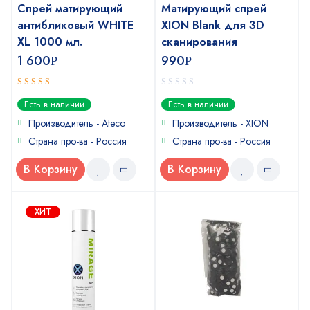
Спрей матирующий
Матирующий спрей
антибликовый WHITE
XION Blank для 3D
XL 1000 мл.
сканирования
1 600
990
Р
Р
5
0
out of 5
Есть в наличии
Есть в наличии
out
of
Производитель - Ateco
Производитель - XION
5
Страна про-ва - Россия
Страна про-ва - Россия
В Корзину
В Корзину
ХИТ