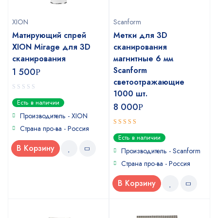
XION
Scanform
Матирующий спрей
Метки для 3D
XION Mirage для 3D
сканирования
сканирования
магнитные 6 мм
Scanform
1 500
Р
светоотражающие
1000 шт.
0
Есть в наличии
8 000
Р
out
of
Производитель - XION
5
Страна про-ва - Россия
5
out of 5
Есть в наличии
В Корзину
Производитель - Scanform
Страна про-ва - Россия
В Корзину