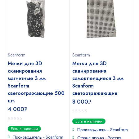
Scanform
Scanform
Метки для 3D
Метки для 3D
сканирования
сканирования
магнитные 3 мм
самоклеящиеся 3 мм
Scanform
Scanform
светоотражающие 500
светоотражающие
шт.
8 000
Р
4 000
Р
0
Есть в наличии
out
0
Есть в наличии
of
Производитель - Scanform
out
5
of
Производитель - Scanform
Страна про-ва - Россия