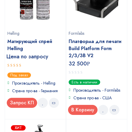
Helling
Formlabs
Матирующий спрей
Платформа для печати
Helling
Build Platform Form
2/3/3B V2
Цена по запросу
32 500
Р
4
out of
Под заказ
5
0
Есть в наличии
Производитель - Helling
out
of
Производитель - Formlabs
Страна про-ва - Германия
5
Страна про-ва - США
Запрос КП
В Корзину
ХИТ