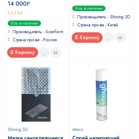
14 000
Р
0
Есть в наличии
out
of
Производитель - Shining 3D
5
out of 5
5
Есть в наличии
Страна про-ва - Китай
Производитель - Scanform
В Корзину
Страна про-ва - Россия
В Корзину
Shining 3D
Ateco
Метки самоклеящиеся
Спрей матирующий