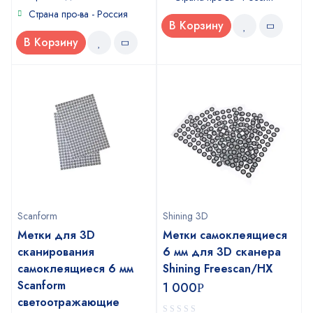
5
Страна про-ва - Россия
В Корзину
В Корзину
Scanform
Shining 3D
Метки для 3D
Метки самоклеящиеся
сканирования
6 мм для 3D cканера
самоклеящиеся 6 мм
Shining Freescan/HX
Scanform
1 000
Р
светоотражающие