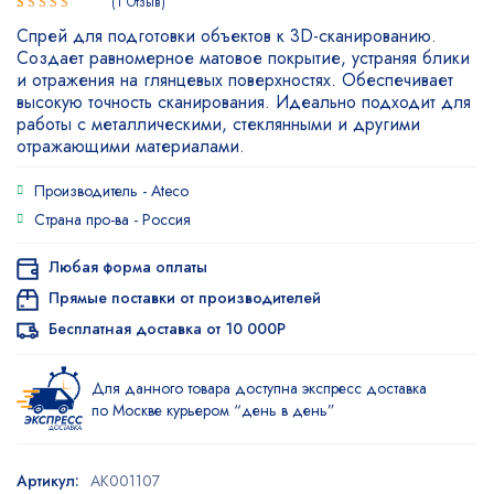
1
Отзыв
Рейтинг
1
Спрей для подготовки объектов к 3D-сканированию.
5.00
из 5
Создает равномерное матовое покрытие, устраняя блики
на основе
и отражения на глянцевых поверхностях. Обеспечивает
опроса
высокую точность сканирования. Идеально подходит для
пользователя
работы с металлическими, стеклянными и другими
отражающими материалами.
Производитель -
Ateco
Страна про-ва -
Россия
Любая форма оплаты
Прямые поставки от производителей
Бесплатная доставка от 10 000Р
Для данного товара доступна экспресс доставка
по Москве курьером “день в день”
Артикул:
AK001107