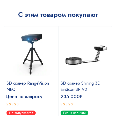
С этим товаром покупают
3D сканер RangeVision
3D сканер Shining 3D
NEO
EinScan-SP V2
Цена по запросу
235 000
Р
Оценка
Оценка
Не выпускается
Есть в наличии
5.00
5.00
из 5
из 5