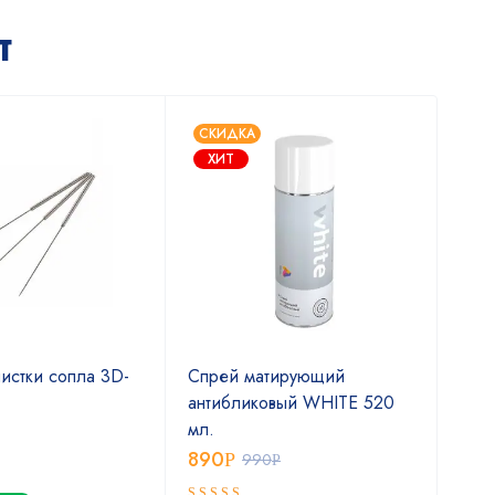
т
СКИДКА
ХИТ
истки сопла 3D-
Спрей матирующий
Спр
антибликовый WHITE 520
сам
мл.
400
890
2 
Р
990
Р