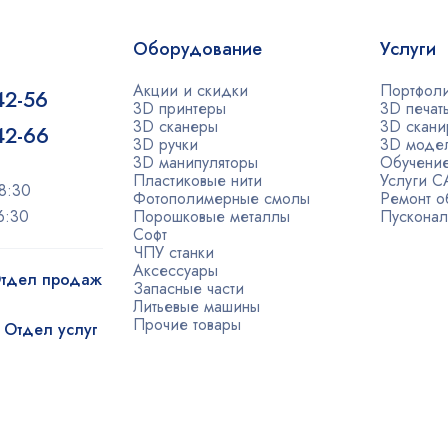
Оборудование
Услуги
Акции и скидки
Портфол
42-56
3D принтеры
3D печат
3D сканеры
3D скани
-42-66
3D ручки
3D моде
3D манипуляторы
Обучени
Пластиковые нити
Услуги 
8:30
Фотополимерные смолы
Ремонт о
6:30
Порошковые металлы
Пусконал
Софт
ЧПУ станки
Аксессуары
 Отдел продаж
Запасные части
Литьевые машины
Прочие товары
| Отдел услуг