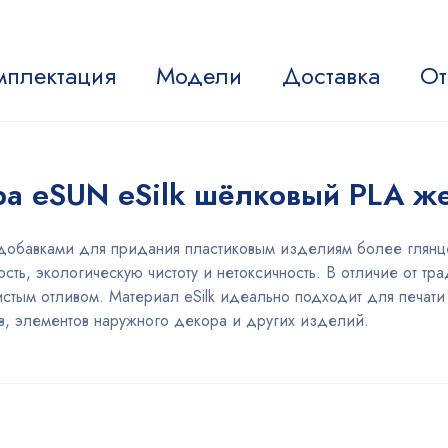
мплектация
Модели
Доставка
От
ра eSUN eSilk шёлковый PLA ж
добавками для придания пластиковым изделиям более глянце
сть, экологическую чистоту и нетоксичность. В отличие от тр
истым отливом. Материал eSilk идеально подходит для печат
в, элементов наружного декора и других изделий.