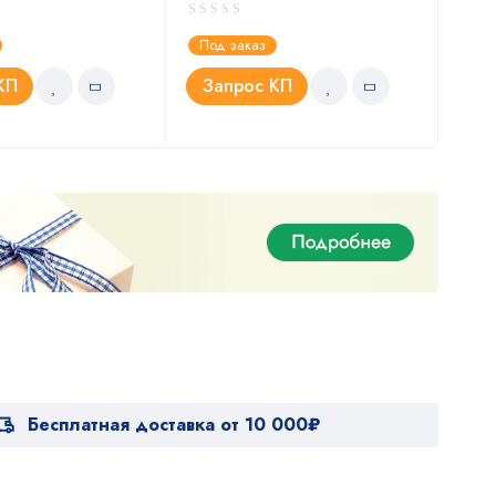
Под заказ
Под
КП
Запрос КП
З
Бесплатная доставка от 10 000₽