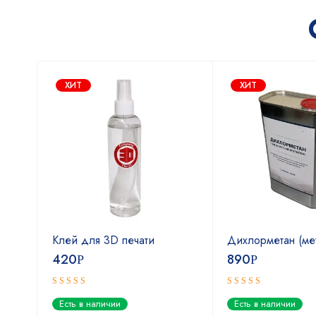
ХИТ
ХИТ
Клей для 3D печати
Дихлорметан (ме
420
890
Р
Р
Оценка
Оценка
Есть в наличии
Есть в наличии
5.00
4.67
из 5
из 5