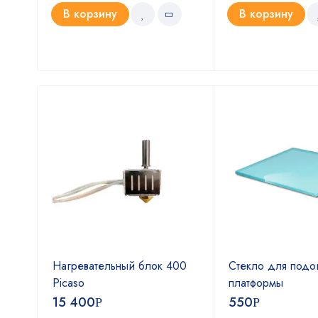
В корзину
В корзину
Нагревательный блок 400
Стекло для подо
sic
Picaso
платформы
15 400
550
Р
Р