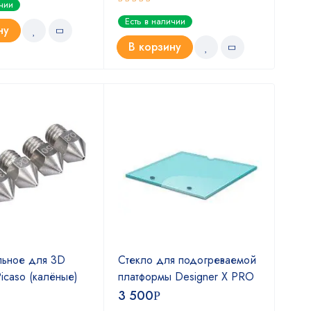
ичии
Оценка
Оце
Есть в наличии
Ест
5.00
5.0
из 5
ну
В корзину
В
льное для 3D
Стекло для подогреваемой
Сте
icaso (кaлёные)
платформы Designer X PRO
пла
3 500
3 
Р