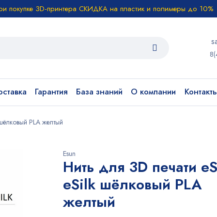
ри покупке 3D-принтера СКИДКА на пластик и полимеры до 10%
s
8(
ставка
Гарантия
База знаний
О компании
Контакт
 шёлковый PLA желтый
Esun
Нить для 3D печати e
eSilk шёлковый PLA
желтый