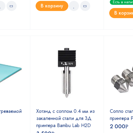
Есть в нал
5.00
из 5
В корзину
В корзи
греваемой
Хотэнд с соплом 0.4 мм из
Сопло ста
закаленной стали для 3Д
принтера P
принтера Bambu Lab H2D
2 000
Р