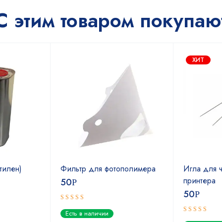
С этим товаром покупаю
ХИТ
тилен)
Фильтр для фотополимера
Игла для ч
принтера
50
Р
50
Р
Оценка
Есть в наличии
5.00
из 5
Оценка