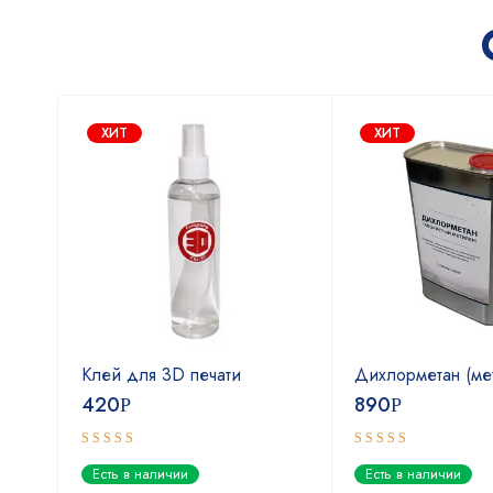
ХИТ
ХИТ
Клей для 3D печати
Дихлорметан (ме
420
890
Р
Р
Оценка
Оценка
Есть в наличии
Есть в наличии
5.00
4.67
из 5
из 5