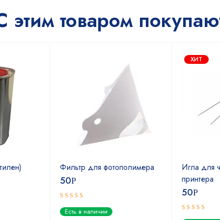
С этим товаром покупаю
ХИТ
тилен)
Фильтр для фотополимера
Игла для ч
принтера
50
Р
50
Р
Оценка
Есть в наличии
5.00
из 5
Оценка