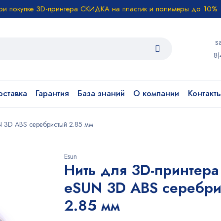
ри покупке 3D-принтера СКИДКА на пластик и полимеры до 10%
s
8(
ставка
Гарантия
База знаний
О компании
Контакт
N 3D ABS серебристый 2.85 мм
Esun
Нить для 3D-принтера
eSUN 3D ABS серебри
2.85 мм