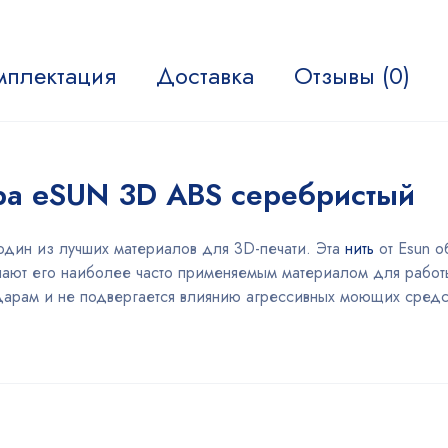
мплектация
Доставка
Отзывы (0)
ра eSUN 3D ABS серебристый
один из лучших материалов для 3D-печати. Эта
нить
от Esun о
лают его наиболее часто применяемым материалом для работы
к ударам и не подвергается влиянию агрессивных моющих сред