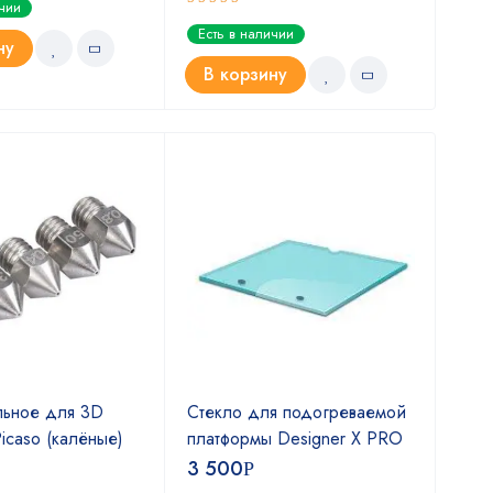
ичии
Оценка
Оце
Есть в наличии
Ест
5.00
5.0
из 5
ну
В корзину
В
льное для 3D
Стекло для подогреваемой
Сте
icaso (кaлёные)
платформы Designer X PRO
пла
3 500
3 
Р