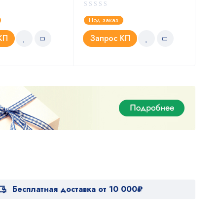
Под заказ
Под
КП
Запрос КП
З
Бесплатная доставка от 10 000₽