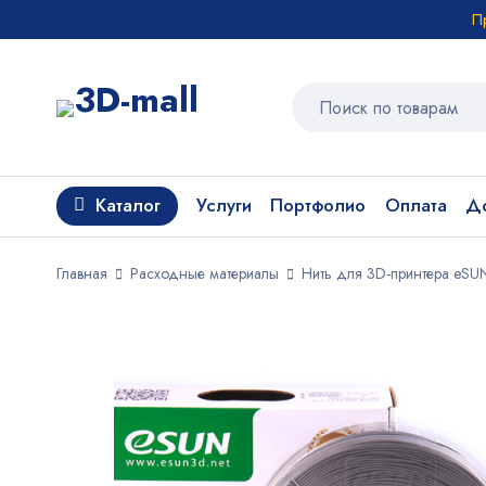
П
Каталог
Услуги
Портфолио
Оплата
До
Главная
Расходные материалы
Нить для 3D-принтера eSU