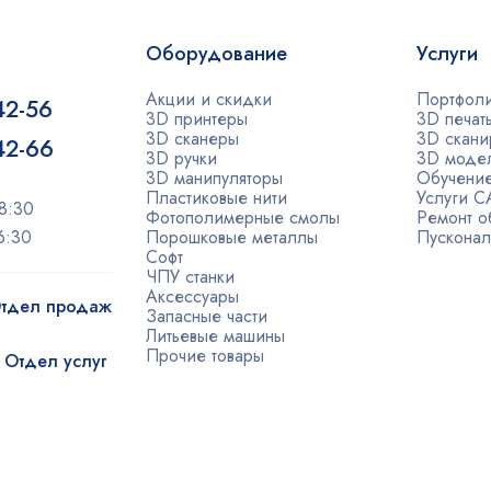
Оборудование
Услуги
Акции и скидки
Портфол
42-56
3D принтеры
3D печат
3D сканеры
3D скани
-42-66
3D ручки
3D моде
3D манипуляторы
Обучени
Пластиковые нити
Услуги 
8:30
Фотополимерные смолы
Ремонт о
6:30
Порошковые металлы
Пусконал
Софт
ЧПУ станки
Аксессуары
 Отдел продаж
Запасные части
Литьевые машины
Прочие товары
| Отдел услуг