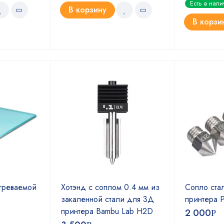
Есть в нал
5.00
из 5
В корзину
В корзи
греваемой
Хотэнд с соплом 0.4 мм из
Сопло ста
закаленной стали для 3Д
принтера P
принтера Bambu Lab H2D
2 000
Р