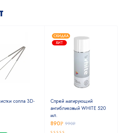
т
СКИДКА
ХИТ
истки сопла 3D-
Спрей матирующий
Спр
антибликовый WHITE 520
сам
мл.
400
890
2 
Р
990
Р