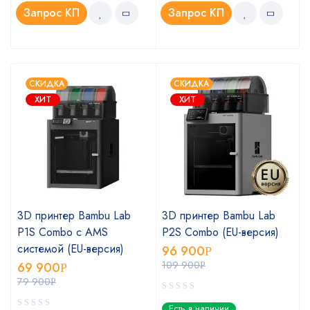
Запрос КП
Запрос КП
СКИДКА
СКИДКА
ХИТ
ХИТ
3D принтер Bambu Lab
3D принтер Bambu Lab
P1S Combo с AMS
P2S Combo (EU-версия)
системой (EU-версия)
96 900
Р
109 900
69 900
Р
Р
79 900
Р
Есть в наличии