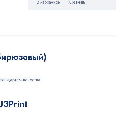
(бирюзовый)
тандартам качества.
U3Print