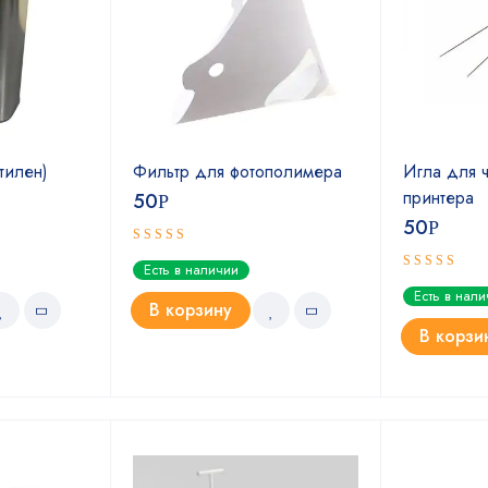
тилен)
Фильтр для фотополимера
Игла для ч
принтера
50
Р
50
Р
Оценка
Есть в наличии
5.00
из 5
Оценка
Есть в нал
5.00
из 5
В корзину
В корзи