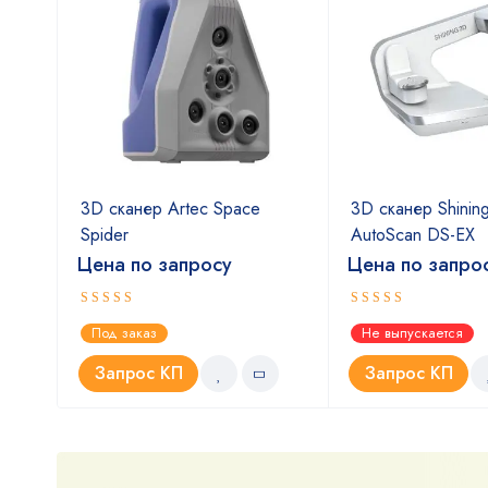
nStar
3D сканер Artec Space
3D сканер Shinin
Spider
AutoScan DS-EX
Цена по запросу
Цена по запро
Оценка
Оценка
Под заказ
Не выпускается
5.00
4.67
из 5
из 5
Запрос КП
Запрос КП