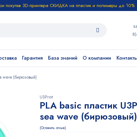
ри покупке 3D-принтера СКИДКА на пластик и полимеры до 10%
s
8(
ставка
Гарантия
База знаний
О компании
Контакт
sea wave (бирюзовый)
U3Print
PLA basic пластик U3P
sea wave (бирюзовый)
Оставить отзыв