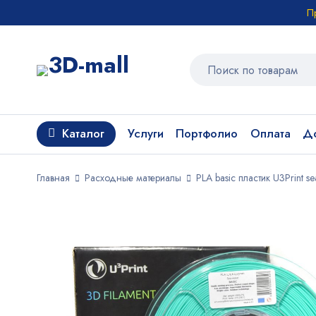
П
Каталог
Услуги
Портфолио
Оплата
До
Главная
Расходные материалы
PLA basic пластик U3Print 