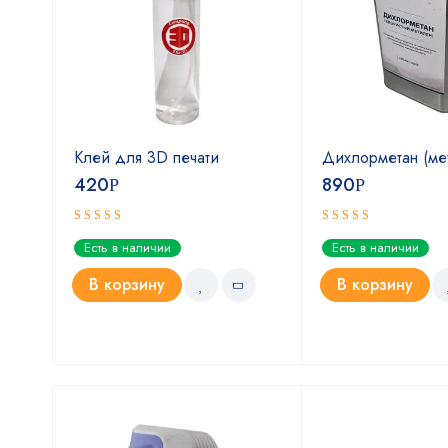
Клей для 3D печати
Дихлорметан (ме
420
890
Р
Р
Оценка
Оценка
Есть в наличии
Есть в наличии
5.00
4.67
из 5
из 5
В корзину
В корзину