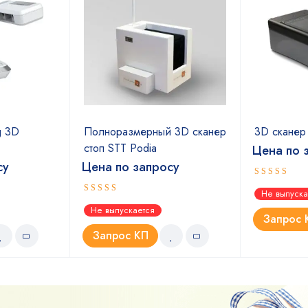
g 3D
Полноразмерный 3D сканер
3D сканер 
стоп STT Podia
Цена по 
су
Цена по запросу
Оценка
Не выпуска
4.67
из 5
Оценка
Не выпускается
4.67
из 5
Запрос 
Запрос КП