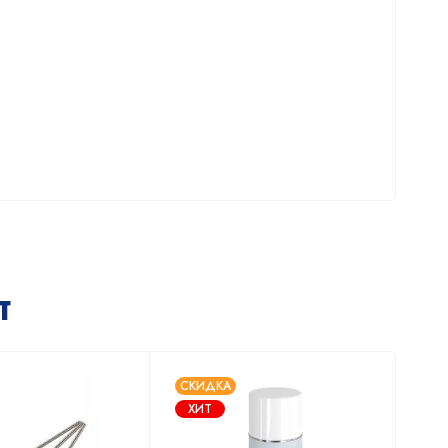
т
СКИДКА
ХИТ