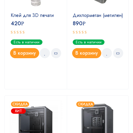
Клей для 3D печати
Дихлорметан (метилен)
420
890
Р
Р
Оценка
Оценка
Есть в наличии
Есть в наличии
5.00
4.67
из 5
из 5
В корзину
В корзину
СКИДКА
СКИДКА
ХИТ