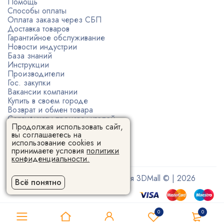
Помощь
Способы оплаты
Оплата заказа через СБП
Доставка товаров
Гарантийное обслуживание
Новости индустрии
База знаний
Инструкции
Производители
Гос. закупки
Вакансии компании
Купить в своем городе
Возврат и обмен товара
Сертификаты производителей
Продолжая использовать сайт,
Политика конфиденциальности
вы соглашаетесь на
Пользовательское соглашение
использование cookies и
принимаете условия
политики
конфиденциальности.
Поставщик 3D-оборудования 3DMall © | 2026
Всё понятно
0
0