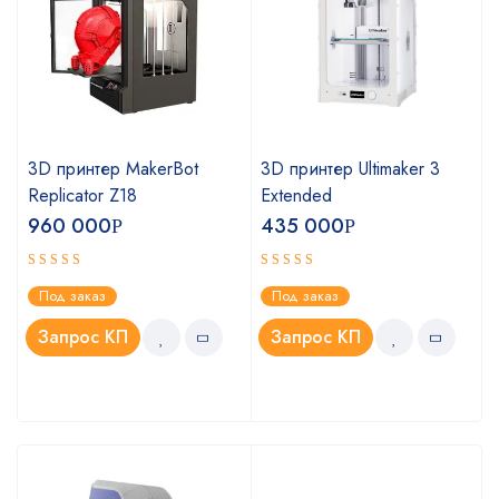
3D принтер MakerBot
3D принтер Ultimaker 3
Replicator Z18
Extended
960 000
435 000
Р
Р
Оценка
Оценка
Под заказ
Под заказ
4.75
5.00
из 5
из 5
Запрос КП
Запрос КП