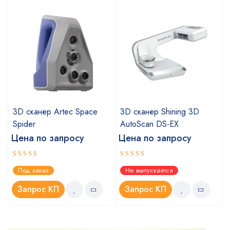
a
3D сканер Artec Space
3D сканер Shining 3D
Spider
AutoScan DS-EX
Цена по запросу
Цена по запросу
Оценка
Оценка
Под заказ
Не выпускается
5.00
4.67
из 5
из 5
Запрос КП
Запрос КП