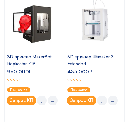
3D принтер MakerBot
3D принтер Ultimaker 3
Replicator Z18
Extended
960 000
435 000
Р
Р
Оценка
Оценка
Под заказ
Под заказ
4.75
5.00
из 5
из 5
Запрос КП
Запрос КП