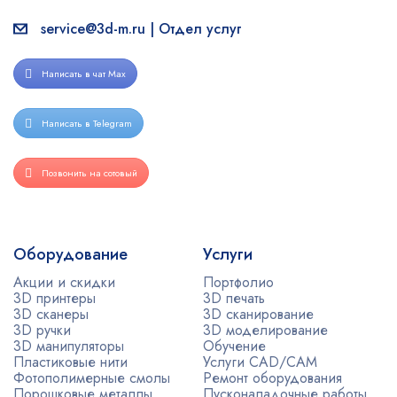
service@3d-m.ru | Отдел услуг
Написать в чат Max
Написать в Telegram
Позвонить на сотовый
Оборудование
Услуги
Акции и скидки
Портфолио
3D принтеры
3D печать
3D сканеры
3D сканирование
3D ручки
3D моделирование
3D манипуляторы
Обучение
Пластиковые нити
Услуги CAD/CAM
Фотополимерные смолы
Ремонт оборудования
Порошковые металлы
Пусконаладочные работы