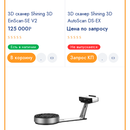
3D сканер Shining 3D
3D сканер Shining 3D
EinScan-SE V2
AutoScan DS-EX
125 000
Цена по запросу
Р
Оценка
Оценка
Есть в наличии
Не выпускается
5.00
4.67
из 5
из 5
В корзину
Запрос КП