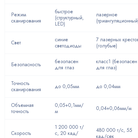
быстрое
Режим
лазерное
(структурный,
сканирования
(триангуляционный
LED)
синие
7 лазерных кресто
Свет
светодиоды
(голубые)
безопасен
класс1 (безопасен
Безопасность
для глаз
для глаз)
Точность
до 0,05мм
до 0,04мм
сканирования
Объемная
0,05+0,1мм/
0,04+0,06мм/м
точность
м
1 200 000 т/
480 000 т/с, 55
Скорость
с, 20 кад/
кад/сек