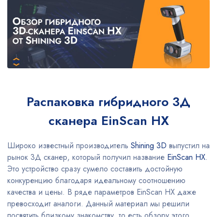
Распаковка гибридного 3Д
сканера EinScan HX
Широко известный производитель
Shining 3D
выпустил на
рынок 3Д сканер, который получил название
EinScan HX
.
Это устройство сразу сумело составить достойную
конкуренцию благодаря идеальному соотношению
качества и цены. В ряде параметров EinScan HX даже
превосходит аналоги. Данный материал мы решили
посвятить близкому знакомству, то есть обзору этого