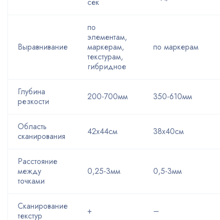
сек
по
элементам,
Выравнивание
маркерам,
по маркерам
текстурам,
гибридное
Глубина
200-700мм
350-610мм
резкости
Область
42х44см
38х40см
сканирования
Расстояние
между
0,25-3мм
0,5-3мм
точками
Сканирование
+
–
текстур