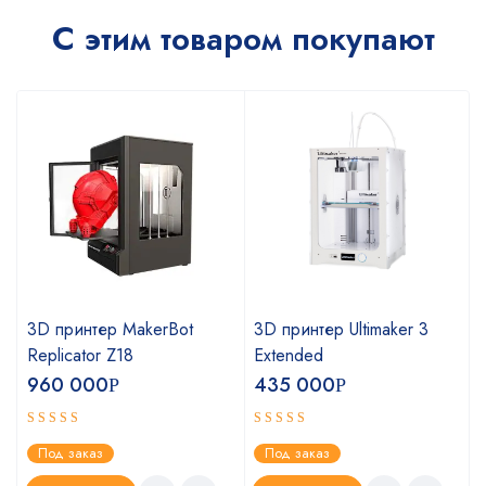
С этим товаром покупают
3D принтер MakerBot
3D принтер Ultimaker 3
Replicator Z18
Extended
960 000
435 000
Р
Р
Оценка
Оценка
Под заказ
Под заказ
4.75
5.00
из 5
из 5