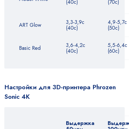
(40с)
(70с)
3,3-3,9с
4,9-5,7с
ART Glow
(40с)
(50с)
3,6-4,2с
5,5-6,4с
Basic Red
(40с)
(60с)
Настройки для 3D-принтера Phrozen
Sonic 4K
Выдержка
Выдер
50мкм
100мкм