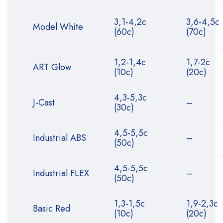
3,1-4,2с
3,6-4,5с
Model White
(60с)
(70с)
1,2-1,4с
1,7-2с
ART Glow
(10с)
(20с)
4,3-5,3с
J-Cast
–
(30с)
4,5-5,5с
Industrial ABS
–
(50с)
4,5-5,5с
Industrial FLEX
–
(50с)
1,3-1,5с
1,9-2,3с
Basic Red
(10с)
(20с)