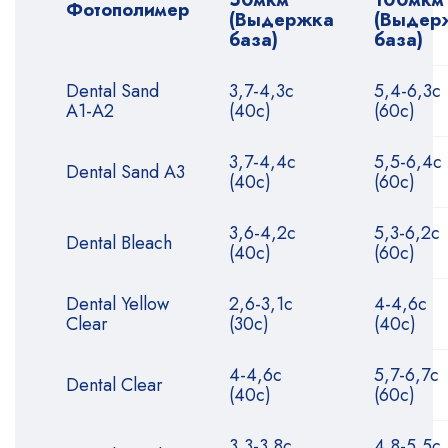
Фотополимер
(Выдержка
(Выдер
база)
база)
Dental Sand
3,7-4,3с
5,4-6,3с
A1-A2
(40с)
(60с)
3,7-4,4с
5,5-6,4с
Dental Sand A3
(40с)
(60с)
3,6-4,2с
5,3-6,2с
Dental Bleach
(40с)
(60с)
Dental Yellow
2,6-3,1с
4-4,6с
Clear
(30с)
(40с)
4-4,6с
5,7-6,7с
Dental Clear
(40с)
(60с)
3,3-3,8с
4,8-5,5с