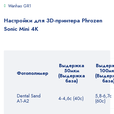
Wanhao GR1
Настройки для 3D-принтера Phrozen
Sonic Mini 4K
Выдержка
Выдер
50мкм
100м
Фотополимер
(Выдержка
(Выдер
база)
база
Dental Sand
5,8-6,7с
4-4,6с (40с)
A1-A2
(60с)