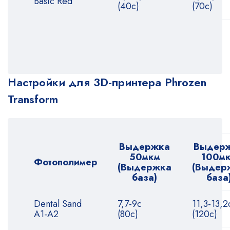
Basic Red
(40с)
(70с)
Настройки для 3D-принтера Phrozen
Transform
Выдержка
Выдер
50мкм
100м
Фотополимер
(Выдержка
(Выдер
база)
база
Dental Sand
7,7-9с
11,3-13,2
A1-A2
(80с)
(120с)