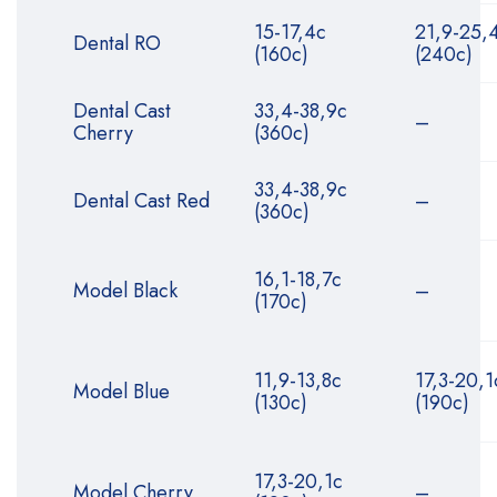
15-17,4с
21,9-25,
Dental RO
(160с)
(240с)
Dental Cast
33,4-38,9с
–
Cherry
(360с)
33,4-38,9с
Dental Cast Red
–
(360с)
16,1-18,7с
Model Black
–
(170с)
11,9-13,8с
17,3-20,1
Model Blue
(130с)
(190с)
17,3-20,1с
Model Cherry
–