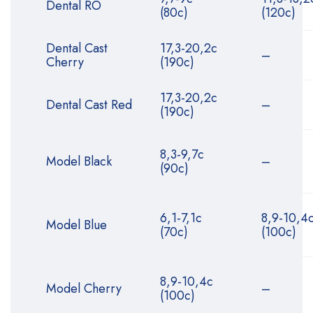
Dental RO
(80с)
(120с)
Dental Cast
17,3-20,2с
–
Cherry
(190с)
17,3-20,2с
Dental Cast Red
–
(190с)
8,3-9,7с
Model Black
–
(90с)
6,1-7,1с
8,9-10,4
Model Blue
(70с)
(100с)
8,9-10,4с
Model Cherry
–
(100с)