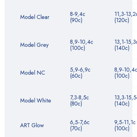
8-9,4с
11,3-13,2
Model Clear
(90с)
(120с)
8,9-10,4с
13,1-15,3
Model Grey
(100с)
(140с)
5,9-6,9с
8,9-10,4
Model NC
(60с)
(100с)
7,3-8,5с
13,3-15,5
Model White
(80с)
(140с)
6,5-7,6с
9,5-11,1с
ART Glow
(70с)
(100с)