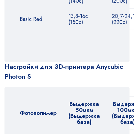
(140с)
(200с)
13,8-16с
20,7-24,
Basic Red
(150с)
(220с)
Настройки для 3D-принтера Anycubic
Photon S
Выдержка
Выдер
50мкм
100м
Фотополимер
(Выдержка
(Выдер
база)
база