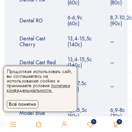
(60с)
(80с)
6-6,9с
8,7-10,2с
Dental RO
(60с)
(90с)
Dental Cast
13,4-15,5с
–
Cherry
(140с)
13,4-15,5с
Dental Cast Red
–
(140с)
Продолжая использовать сайт,
вы соглашаетесь на
использование cookies и
6,4-7,5с
принимаете условия
политики
Model Black
–
(70с)
конфиденциальности.
Всё понятно
4,7-5,5с
6,9-8с
Model Blue
(50с)
(70с)
0
0