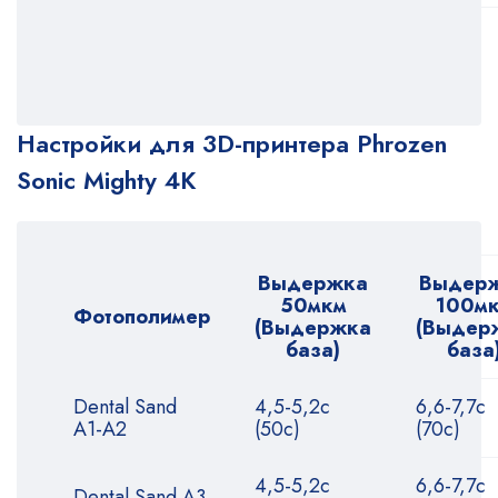
Настройки для 3D-принтера Phrozen
Sonic Mighty 4K
Выдержка
Выдер
50мкм
100м
Фотополимер
(Выдержка
(Выдер
база)
база
Dental Sand
4,5-5,2с
6,6-7,7с
A1-A2
(50с)
(70с)
4,5-5,2с
6,6-7,7с
Dental Sand A3