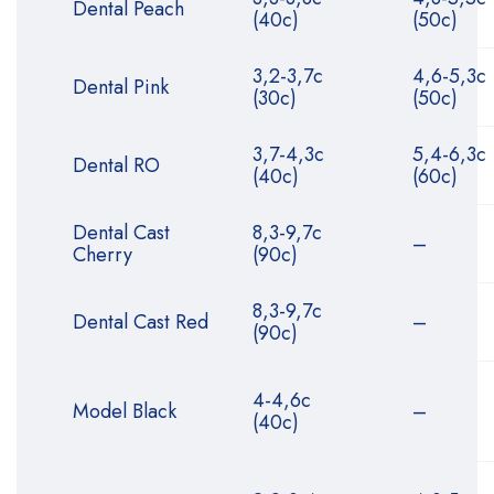
Dental Peach
(40с)
(50с)
3,2-3,7с
4,6-5,3с
Dental Pink
(30с)
(50с)
3,7-4,3с
5,4-6,3с
Dental RO
(40с)
(60с)
Dental Cast
8,3-9,7с
–
Cherry
(90с)
8,3-9,7с
Dental Cast Red
–
(90с)
4-4,6с
Model Black
–
(40с)