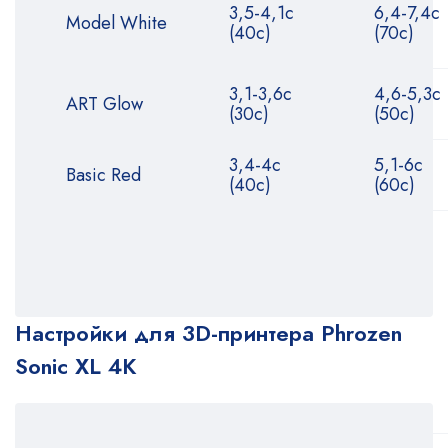
3,5-4,1с
6,4-7,4с
Model White
(40с)
(70с)
3,1-3,6с
4,6-5,3с
ART Glow
(30с)
(50с)
3,4-4с
5,1-6с
Basic Red
(40с)
(60с)
Настройки для 3D-принтера Phrozen
Sonic XL 4K