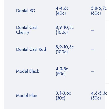
4-4,6с
5,8-6,7с
Dental RO
(40с)
(60с)
Dental Cast
8,9-10,3с
–
Cherry
(100с)
8,9-10,3с
Dental Cast Red
–
(100с)
4,3-5с
Model Black
–
(50с)
3,1-3,6с
4,6-5,3с
Model Blue
(30с)
(50с)