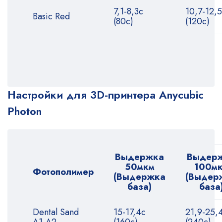
7,1-8,3с
10,7-12,
Basic Red
(80с)
(120с)
Настройки для 3D-принтера Anycubic
Photon
Выдержка
Выдер
50мкм
100м
Фотополимер
(Выдержка
(Выдер
база)
база
Dental Sand
15-17,4с
21,9-25,
A1-A2
(160с)
(240с)