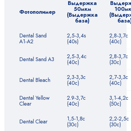
Выдержка
Выдер
50мкм
100м
Фотополимер
(Выдержка
(Выдер
база)
база
Dental Sand
2,5-3,4s
2,8-3,7с
A1-A2
(40s)
(40с)
2,5-3,4с
2,8-3,7с
Dental Sand A3
(40с)
(30с)
2,3-3,3с
2,7-3,3с
Dental Bleach
(40с)
(40с)
Dental Yellow
2.9-3,7с
3,1-4,2с
Clear
(40с)
(50с)
1,5-1,8с
2,2-2,5с
Dental Clear
(30с)
(30с)