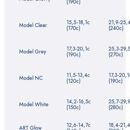
(190с)
15,5-18,1с
21,9-25,
Model Clear
(170с)
(240с)
17,3-20,1с
25,3-29,
Model Grey
(190с)
(270с)
11,5-13,4с
17,3-20,1
Model NC
(120с)
(190с)
14,2-16,5с
25,7-29,
Model White
(150с)
(280с)
12,6-14,7с
18,4-21,
ART Glow