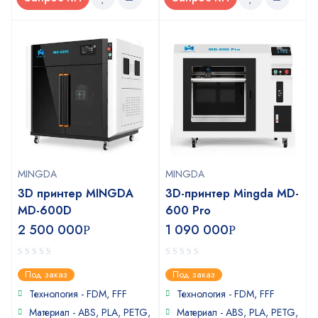
MINGDA
MINGDA
3D принтер MINGDA
3D-принтер Mingda MD-
MD-600D
600 Pro
2 500 000
1 090 000
Р
Р
0
0
Под заказ
Под заказ
out
out
of
of
Технология - FDM, FFF
Технология - FDM, FFF
5
5
Материал - ABS, PLA, PETG,
Материал - ABS, PLA, PETG,