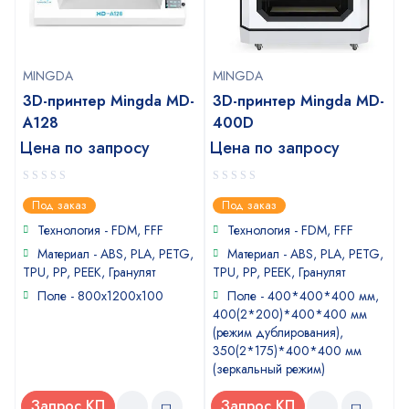
MINGDA
MINGDA
3D-принтер Mingda MD-
3D-принтер Mingda MD-
A128
400D
Цена по запросу
Цена по запросу
0
0
Под заказ
Под заказ
out
out
of
of
Технология - FDM, FFF
Технология - FDM, FFF
5
5
Материал - ABS, PLA, PETG,
Материал - ABS, PLA, PETG,
TPU, PP, PEEK, Гранулят
TPU, PP, PEEK, Гранулят
Поле - 800х1200х100
Поле - 400*400*400 мм,
400(2*200)*400*400 мм
(режим дублирования),
350(2*175)*400*400 мм
(зеркальный режим)
Запрос КП
Запрос КП