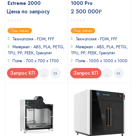
Extreme 2000
1000 Pro
Цена по запросу
2 500 000
Р
0
0
Под заказ
Под заказ
out
out
of
of
Технология - FDM, FFF
Технология - FDM, FFF
5
5
Материал - ABS, PLA, PETG,
Материал - ABS, PLA, PETG,
TPU, PP, PEEK, Гранулят
TPU, PP, PEEK, Гранулят
Поле - 700 x 700 x 1700
Поле - 1000 x 1000 x 1000
Запрос КП
Запрос КП