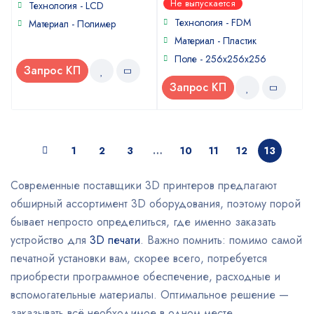
Не выпускается
of
Технология - LCD
out
5
of
Технология - FDM
Материал - Полимер
5
Материал - Пластик
Поле - 256х256х256
Запрос КП
Запрос КП
1
2
3
…
10
11
12
13
Современные поставщики 3D принтеров предлагают
обширный ассортимент 3D оборудования, поэтому порой
бывает непросто определиться, где именно заказать
устройство для
3D печати
. Важно помнить: помимо самой
печатной установки вам, скорее всего, потребуется
приобрести программное обеспечение, расходные и
вспомогательные материалы. Оптимальное решение —
заказывать всё необходимое в одном месте.