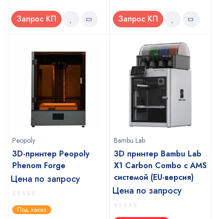
Запрос КП
Запрос КП
Peopoly
Bambu Lab
3D-принтер Peopoly
3D принтер Bambu Lab
Phenom Forge
X1 Carbon Combo с AMS
системой (EU-версия)
Цена по запросу
Цена по запросу
0
Под заказ
out
0