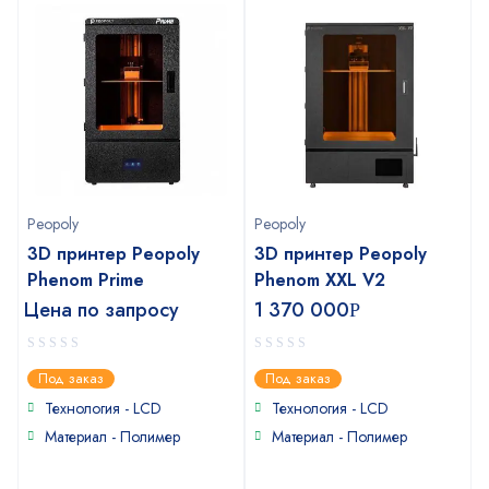
Peopoly
Peopoly
3D принтер Peopoly
3D принтер Peopoly
Phenom Prime
Phenom XXL V2
Цена по запросу
1 370 000
Р
0
0
Под заказ
Под заказ
out
out
of
of
Технология - LCD
Технология - LCD
5
5
Материал - Полимер
Материал - Полимер