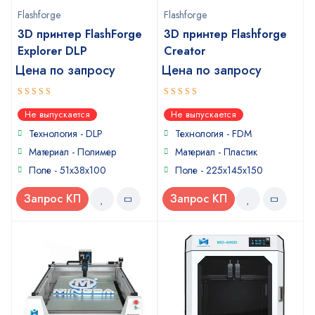
Flashforge
Flashforge
3D принтер FlashForge
3D принтер Flashforge
Explorer DLP
Creator
Цена по запросу
Цена по запросу
5
5
out of 5
out of 5
Не выпускается
Не выпускается
Технология - DLP
Технология - FDM
Материал - Полимер
Материал - Пластик
Поле - 51x38x100
Поле - 225x145x150
Запрос КП
Запрос КП