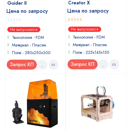
Creator X
Guider II
Цена по запросу
Цена по запросу
5
0
out of 5
Не выпускается
Не выпускается
out
of
Технология - FDM
Технология - FDM
5
Материал - Пластик
Материал - Пластик
Поле - 225x145x150
Поле - 280x250x300
Запрос КП
Запрос КП