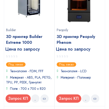
Builder
Peopoly
3D принтер Builder
3D принтер Peopoly
Extreme 1000
Phenom
Цена по запросу
Цена по запросу
0
0
Под заказ
Под заказ
out
out
of
of
Технология - FDM, FFF
Технология - LCD
5
5
Материал - ABS, PLA, PETG,
Материал - Полимер
TPU, PP, PEEK, Гранулят
Поле - 700 x 700 x 820
Запрос КП
Запрос КП