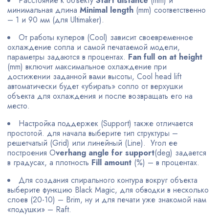
Расстояние к объекту
Start distance
(mm) и
минимальная длина
Minimal length
(mm) соответственно
– 1 и 90 мм (для Ultimaker).
От работы кулеров (Cool) зависит своевременное
охлаждение сопла и самой печатаемой модели,
параметры задаются в процентах.
Fan full on at height
(mm) включит максимальное охлаждение при
достижении заданной вами высоты, Cool head lift
автоматически будет «убирать» сопло от верхушки
объекта для охлаждения и после возвращать его на
место.
Настройка поддержек (Support) также отличается
простотой. для начала выберите тип структуры –
решетчатый (Grid) или линейный (Line). Угол ее
построения O
verhang angle for support
(deg) задается
в градусах, а плотность
Fill amount
(%) – в процентах.
Для создания спирального контура вокруг объекта
выберите функцию Black Magic, для обводки в несколько
слоев (20-10) – Brim, ну и для печати уже знакомой нам
«подушки» – Raft.