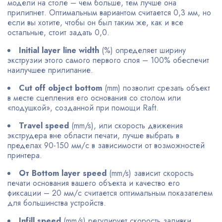
модели на столе – чем больше, тем лучше она
прилипнет. Оптимальным вариантом считается 0,3 мм, но
если вы хотите, чтобы он был таким же, как и все
остальные, стоит задать 0,0.
Initial layer line width
(%) определяет ширину
экструзии этого самого первого слоя – 100% обеспечит
наилучшее прилипание.
Cut off object bottom
(mm) позволит срезать объект
в месте сцепления его основания со столом или
«подушкой», созданной при помощи Raft.
Travel speed
(mm/s), или скорость движения
экструдера вне области печати, лучше выбрать в
пределах 90-150 мм/с в зависимости от возможностей
принтера.
От Bottom layer speed
(mm/s) зависит скорость
печати основания вашего объекта и качество его
фиксации – 20 мм/с считается оптимальным показателем
для большинства устройств.
Infill speed
(mm/s) регулирует скорость заливки