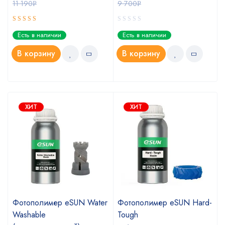
11 190
9 700
Р
Р
Оценка
Есть в наличии
Есть в наличии
5.00
из 5
В корзину
В корзину
ХИТ
ХИТ
Фотополимер eSUN Water
Фотополимер eSUN Hard-
Washable
Tough