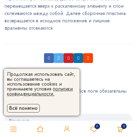
перемещается вверх к раскаленному элементу и слои
склеиваются между собой. Далее сборочная пластина
возвращается в исходное положение и лишние
фрагменты отсекаются.
Продолжая использовать сайт,
Оставить комментаий
вы соглашаетесь на
использование cookies и
принимаете условия
политики
Ваш email не будет опубликован. Все поля обязательны
конфиденциальности.
для заполнения
Всё понятно
0
0