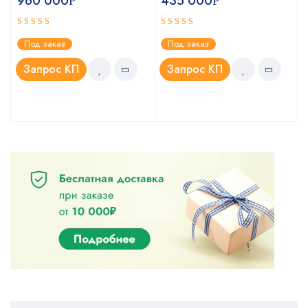
960 000
435 000
Р
Р
Оценка
Оценка
Под заказ
Под заказ
4.75
5.00
из 5
из 5
Запрос КП
Запрос КП