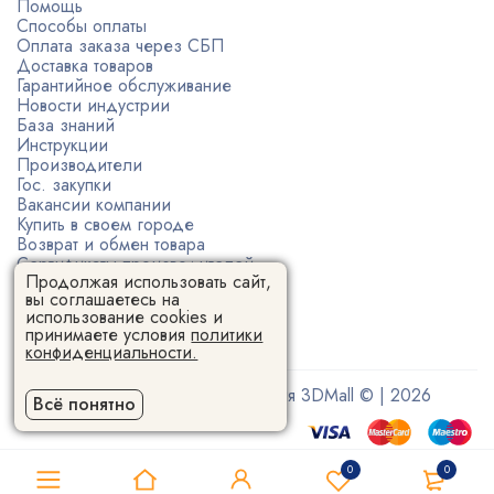
Помощь
Способы оплаты
Оплата заказа через СБП
Доставка товаров
Гарантийное обслуживание
Новости индустрии
База знаний
Инструкции
Производители
Гос. закупки
Вакансии компании
Купить в своем городе
Возврат и обмен товара
Сертификаты производителей
Продолжая использовать сайт,
Политика конфиденциальности
вы соглашаетесь на
Пользовательское соглашение
использование cookies и
принимаете условия
политики
конфиденциальности.
Поставщик 3D-оборудования 3DMall © | 2026
Всё понятно
0
0