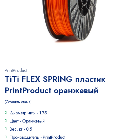
PrintProduct
TiTi FLEX SPRING пластик
PrintProduct оранжевый
Оставить отзыв
Диаметр нити -
1.75
Цвет -
Оранжевый
Вес, кг -
0.5
Производитель -
PrintProduct