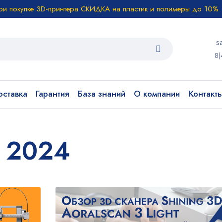
ри покупке 3D-принтера СКИДКА на пластик и полимеры до 10%
s
8(
ставка
Гарантия
База знаний
О компании
Контакт
 2024