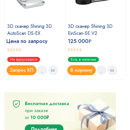
3D сканер Shining 3D
3D сканер Shining 3D
AutoScan DS-EX
EinScan-SE V2
Цена по запросу
125 000
Р
Оценка
Оценка
Не выпускается
Есть в наличии
4.67
5.00
из 5
из 5
Запрос КП
В корзину