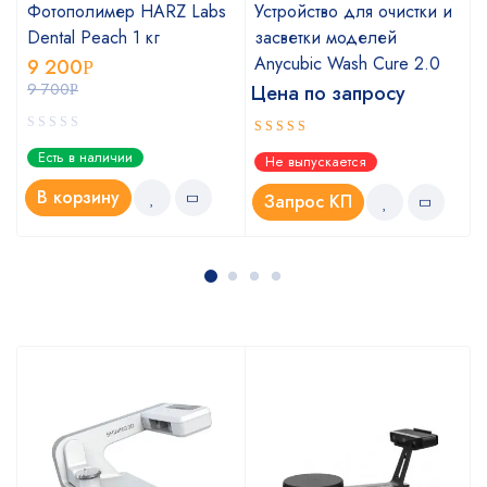
Фотополимер HARZ Labs
Устройство для очистки и
Dental Peach 1 кг
засветки моделей
Anycubic Wash Cure 2.0
9 200
Р
9 700
Цена по запросу
Р
Оценка
Есть в наличии
Не выпускается
5.00
из 5
В корзину
Запрос КП