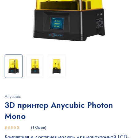
Anycubic
3D принтер Anycubic Photon
Mono
1
Отзыв
Рейтинг
1
Компактная и доступная модель для монохромной LCD-