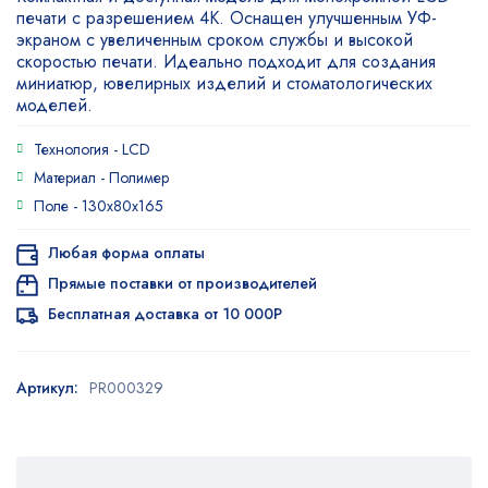
5.00
из 5
печати с разрешением 4K. Оснащен улучшенным УФ-
на основе
экраном с увеличенным сроком службы и высокой
опроса
скоростью печати. Идеально подходит для создания
пользователя
миниатюр, ювелирных изделий и стоматологических
моделей.
Технология -
LCD
Материал -
Полимер
Поле -
130x80x165
Любая форма оплаты
Прямые поставки от производителей
Бесплатная доставка от 10 000Р
Артикул:
PR000329