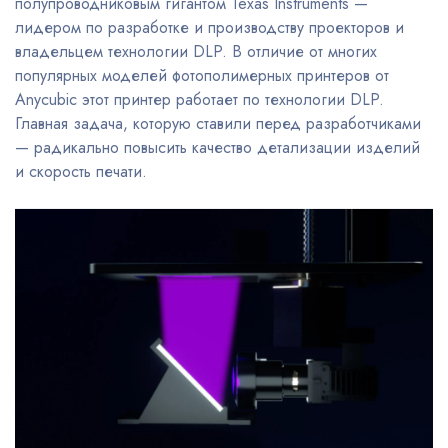
полупроводниковым гигантом Texas Instruments —
лидером по разработке и производству проекторов и
владельцем технологии DLP. В отличие от многих
популярных моделей фотополимерных принтеров от
Anycubic этот принтер работает по технологии DLP.
Главная задача, которую ставили перед разработчиками
— радикально повысить качество детализации изделий
и скорость печати.