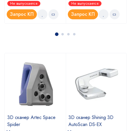
Оценка
Не выпускается
Не выпускается
5.00
из 5
Запрос КП
Запрос КП
3D сканер Artec Space
3D сканер Shining 3D
Spider
AutoScan DS-EX