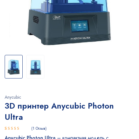
Anycubic
3D принтер Anycubic Photon
Ultra
1
Отзыв
Рейтинг
1
Anycubic Photon Ultra
– компактная модель с