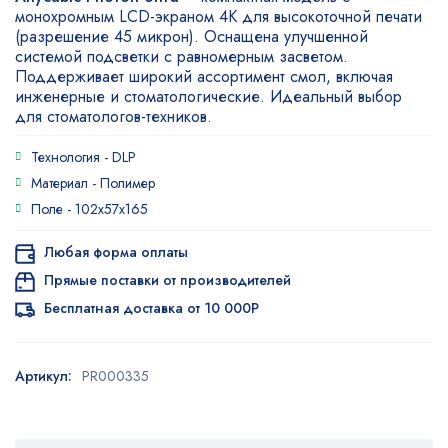
5.00
из 5
монохромным LCD-экраном 4K для высокоточной печати
на основе
(разрешение 45 микрон). Оснащена улучшенной
опроса
системой подсветки с равномерным засветом.
пользователя
Поддерживает широкий ассортимент смол, включая
инженерные и стоматологические. Идеальный выбор
для стоматологов-техников.
Технология -
DLP
Материал -
Полимер
Поле -
102х57х165
Любая форма оплаты
Прямые поставки от производителей
Бесплатная доставка от 10 000Р
Артикул:
PR000335