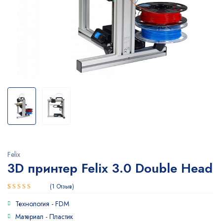
Felix
3D принтер Felix 3.0 Double Head
1
Отзыв
Рейтинг
1
Технология -
FDM
5.00
из 5
на основе
Материал -
Пластик