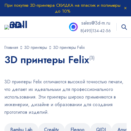
При покупке 3D-принтера СКИДКА на пластик и полимеры
до 10%
sales@3d-m.ru
8(495)134-42-56
Главная
3D принтеры
3D принтеры Felix
3D принтеры Felix
(3)
3D принтеры Felix отличаются высокой точностью печати,
что делает их идеальными для профессионального
использования. Эти принтеры широко применяются в
инженерии, дизайне и образовании для создания
прототипов изделий.
Bambu Lab
Creality
Elegoo
QIDI
Anycu