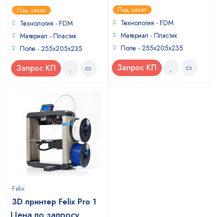
5
4
out of 5
out of
Под заказ
Под заказ
5
Технология - FDM
Технология - FDM
Материал - Пластик
Материал - Пластик
Поле - 255x205x235
Поле - 255x205x235
Запрос КП
Запрос КП
Felix
3D принтер Felix Pro 1
Цена по запросу