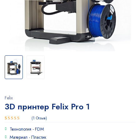
Felix
3D принтер Felix Pro 1
1
Отзыв
Рейтинг
1
Технология -
FDM
5.00
из 5
на основе
Материал -
Пластик