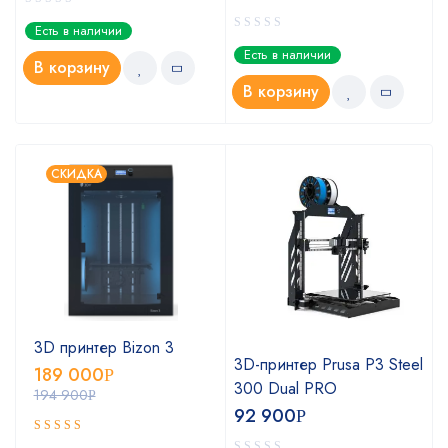
Есть в наличии
Есть в наличии
В корзину
В корзину
СКИДКА
3D принтер Bizon 3
3D-принтер Prusa P3 Steel
189 000
Р
0
300 Dual PRO
194 900
Р
92 900
Р