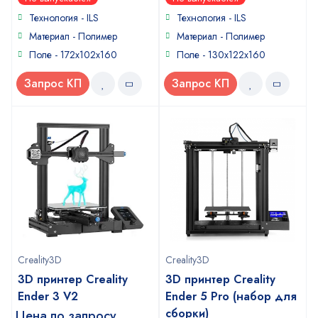
out
out
of
of
Технология - ILS
Технология - ILS
5
5
Материал - Полимер
Материал - Полимер
Поле - 172x102x160
Поле - 130x122x160
Запрос КП
Запрос КП
Creality3D
Creality3D
3D принтер Creality
3D принтер Creality
Ender 3 V2
Ender 5 Pro (набор для
сборки)
Цена по запросу