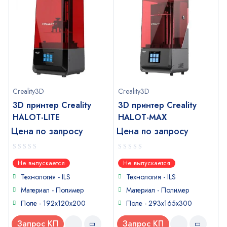
Creality3D
Creality3D
3D принтер Creality
3D принтер Creality
HALOT-LITE
HALOT-MAX
Цена по запросу
Цена по запросу
0
0
Не выпускается
Не выпускается
out
out
of
of
Технология - ILS
Технология - ILS
5
5
Материал - Полимер
Материал - Полимер
Поле - 192x120x200
Поле - 293x165x300
Запрос КП
Запрос КП