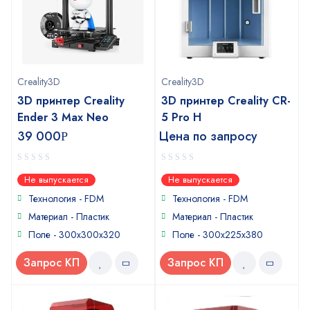
Creality3D
Creality3D
3D принтер Creality
3D принтер Creality CR-
Ender 3 Max Neo
5 Pro H
39 000
Цена по запросу
Р
0
0
Не выпускается
Не выпускается
out
out
of
of
Технология - FDM
Технология - FDM
5
5
Материал - Пластик
Материал - Пластик
Поле - 300х300х320
Поле - 300х225х380
Запрос КП
Запрос КП