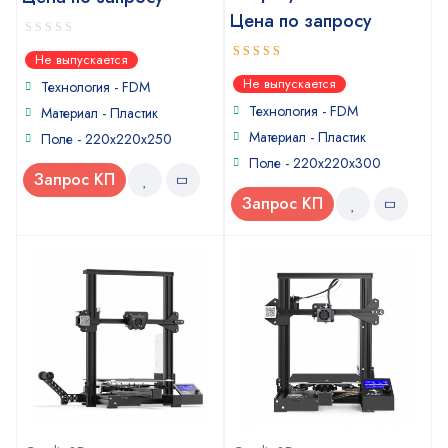
Цена по запросу
0
Не выпускается
out
5
out of 5
Не выпускается
of
Технология - FDM
5
Технология - FDM
Материал - Пластик
Материал - Пластик
Поле - 220х220х250
Поле - 220х220х300
Запрос КП
Запрос КП