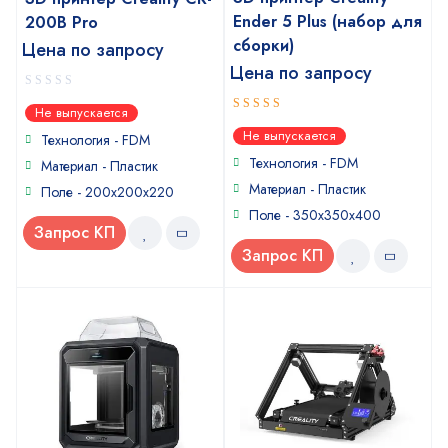
Ender 5 Plus (набор для
200B Pro
сборки)
Цена по запросу
Цена по запросу
0
Не выпускается
out
4
out of
Не выпускается
of
Технология - FDM
5
5
Технология - FDM
Материал - Пластик
Материал - Пластик
Поле - 200x200x220
Поле - 350х350х400
Запрос КП
Запрос КП