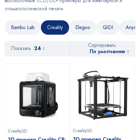
высокоточные LCD/DLP-принтеры для ювелирной и
стоматологической печати.
Bambu Lab
Creality
Elegoo
QIDI
Anycu
Сортировать:
Показать
24
По умолчанию
Creality3D
Creality3D
3D принтер Creality
3D принтер Creality CR-