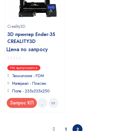
Creality3D
3D принтер Ender-3S
CREALITY3D
Цена по запросу
0
Не выпускается
out
of
Технология - FDM
5
Материал - Пластик
Поле - 235x235x250
Запрос КП
1
2