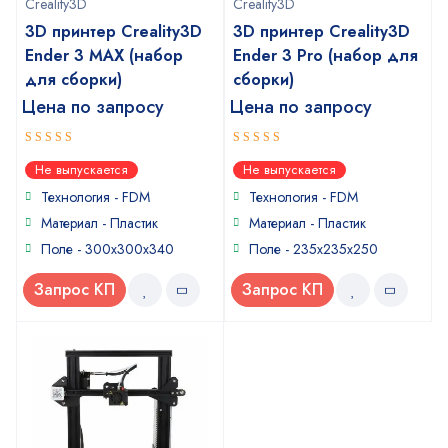
Creality3D
Creality3D
3D принтер Creality3D
3D принтер Creality3D
Ender 3 MAX (набор
Ender 3 Pro (набор для
для сборки)
сборки)
Цена по запросу
Цена по запросу
5
4
out of 5
out of
Не выпускается
Не выпускается
5
Технология - FDM
Технология - FDM
Материал - Пластик
Материал - Пластик
Поле - 300х300х340
Поле - 235х235х250
Запрос КП
Запрос КП