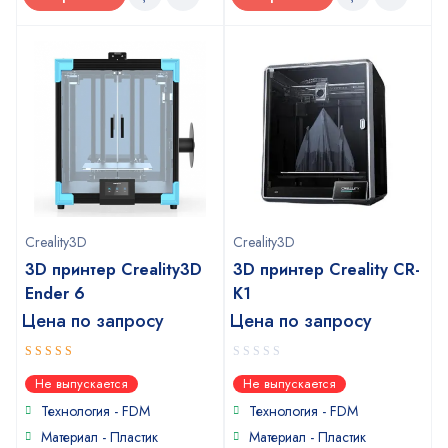
Creality3D
Creality3D
3D принтер Creality3D
3D принтер Creality CR-
Ender 6
K1
Цена по запросу
Цена по запросу
4
0
out of
Не выпускается
Не выпускается
5
out
of
Технология - FDM
Технология - FDM
5
Материал - Пластик
Материал - Пластик