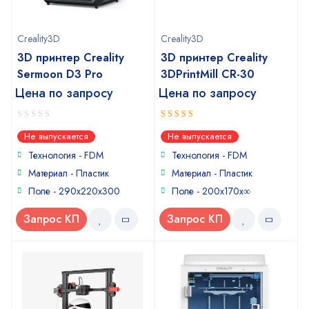
Creality3D
Creality3D
3D принтер Creality
3D принтер Creality
Sermoon D3 Pro
3DPrintMill CR-30
Цена по запросу
Цена по запросу
0
5
out of 5
Не выпускается
Не выпускается
out
of
Технология - FDM
Технология - FDM
5
Материал - Пластик
Материал - Пластик
Поле - 290х220х300
Поле - 200х170х∞
Запрос КП
Запрос КП