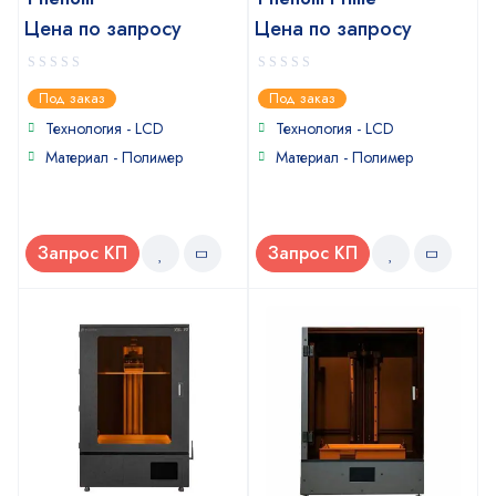
Цена по запросу
Цена по запросу
0
0
Под заказ
Под заказ
out
out
of
of
Технология - LCD
Технология - LCD
5
5
Материал - Полимер
Материал - Полимер
Запрос КП
Запрос КП