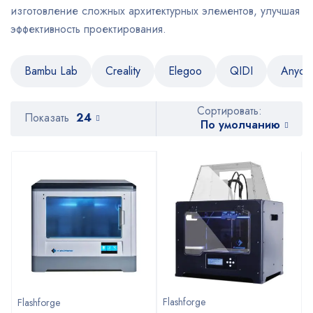
изготовление сложных архитектурных элементов, улучшая
эффективность проектирования.
Bambu Lab
Creality
Elegoo
QIDI
Anycu
Сортировать:
Показать
24
По умолчанию
Flashforge
Flashforge