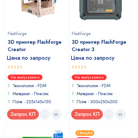
Flashforge
Flashforge
3D принтер Flashforge
3D принтер FlashForge
Creator
Creator 3
Цена по запросу
Цена по запросу
5
4
out of 5
out of
Не выпускается
Не выпускается
5
Технология - FDM
Технология - FDM
Материал - Пластик
Материал - Пластик
Поле - 225x145x150
Поле - 300х250х200
Запрос КП
Запрос КП
СКИДКА