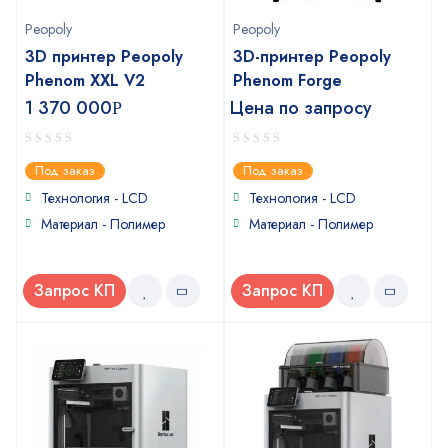
Peopoly
Peopoly
3D принтер Peopoly
3D-принтер Peopoly
Phenom XXL V2
Phenom Forge
1 370 000
Цена по запросу
Р
0
0
Под заказ
Под заказ
out
out
of
of
Технология - LCD
Технология - LCD
5
5
Материал - Полимер
Материал - Полимер
Запрос КП
Запрос КП