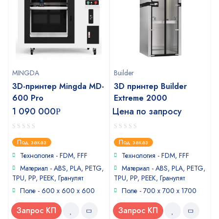
MINGDA
Builder
3D-принтер Mingda MD-
3D принтер Builder
600 Pro
Extreme 2000
1 090 000
Цена по запросу
Р
0
0
Под заказ
Под заказ
out
out
of
of
Технология - FDM, FFF
Технология - FDM, FFF
5
5
Материал - ABS, PLA, PETG,
Материал - ABS, PLA, PETG,
TPU, PP, PEEK, Гранулят
TPU, PP, PEEK, Гранулят
Поле - 600 x 600 x 600
Поле - 700 x 700 x 1700
Запрос КП
Запрос КП