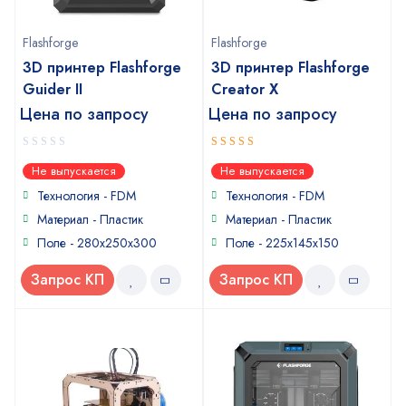
Flashforge
Flashforge
3D принтер Flashforge
3D принтер Flashforge
Guider II
Creator X
Цена по запросу
Цена по запросу
0
5
out of 5
Не выпускается
Не выпускается
out
of
Технология - FDM
Технология - FDM
5
Материал - Пластик
Материал - Пластик
Поле - 280x250x300
Поле - 225x145x150
Запрос КП
Запрос КП