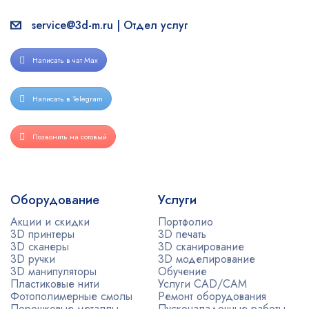
service@3d-m.ru | Отдел услуг
Написать в чат Max
Написать в Telegram
Позвонить на сотовый
Оборудование
Услуги
Акции и скидки
Портфолио
3D принтеры
3D печать
3D сканеры
3D сканирование
3D ручки
3D моделирование
3D манипуляторы
Обучение
Пластиковые нити
Услуги CAD/CAM
Фотополимерные смолы
Ремонт оборудования
Порошковые металлы
Пусконаладочные работы