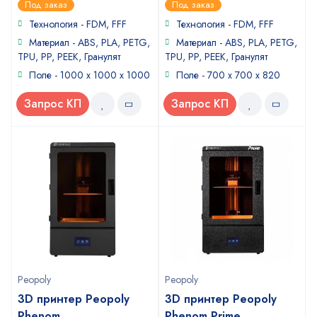
Под заказ
Под заказ
out
out
of
of
Технология - FDM, FFF
Технология - FDM, FFF
5
5
Материал - ABS, PLA, PETG,
Материал - ABS, PLA, PETG,
TPU, PP, PEEK, Гранулят
TPU, PP, PEEK, Гранулят
Поле - 1000 x 1000 x 1000
Поле - 700 x 700 x 820
Запрос КП
Запрос КП
Peopoly
Peopoly
3D принтер Peopoly
3D принтер Peopoly
Phenom
Phenom Prime