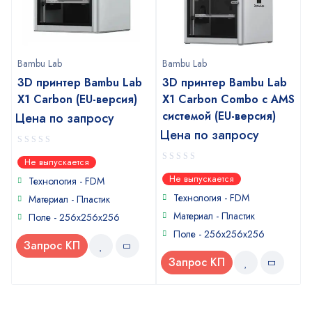
Bambu Lab
Bambu Lab
3D принтер Bambu Lab
3D принтер Bambu Lab
X1 Carbon (EU-версия)
X1 Carbon Combo с AMS
системой (EU-версия)
Цена по запросу
Цена по запросу
0
Не выпускается
out
0
Не выпускается
of
Технология - FDM
out
5
of
Технология - FDM
Материал - Пластик
5
Материал - Пластик
Поле - 256х256х256
Поле - 256х256х256
Запрос КП
Запрос КП