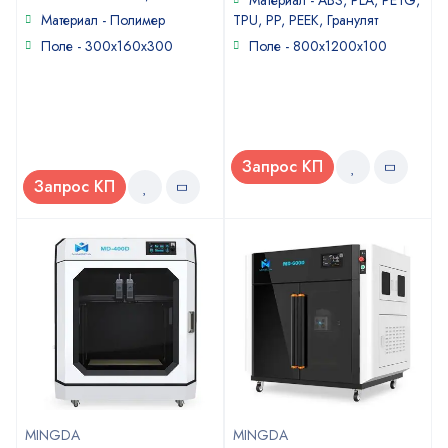
Материал - ABS, PLA, PETG,
5
Материал - Полимер
TPU, PP, PEEK, Гранулят
Поле - 300х160х300
Поле - 800х1200х100
Запрос КП
Запрос КП
MINGDA
MINGDA