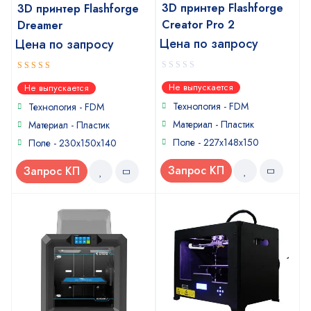
3D принтер Flashforge
3D принтер Flashforge
Creator Pro 2
Dreamer
Цена по запросу
Цена по запросу
0
5
out of 5
Не выпускается
Не выпускается
out
of
Технология - FDM
Технология - FDM
5
Материал - Пластик
Материал - Пластик
Поле - 227x148x150
Поле - 230x150x140
Запрос КП
Запрос КП