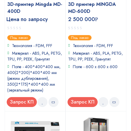
3D-принтер Mingda MD-
3D принтер MINGDA
400D
MD-600D
Цена по запросу
2 500 000
Р
0
0
Под заказ
Под заказ
out
out
of
of
Технология - FDM, FFF
Технология - FDM, FFF
5
5
Материал - ABS, PLA, PETG,
Материал - ABS, PLA, PETG,
TPU, PP, PEEK, Гранулят
TPU, PP, PEEK, Гранулят
Поле - 400*400*400 мм,
Поле - 600 x 600 x 600
400(2*200)*400*400 мм
(режим дублирования),
350(2*175)*400*400 мм
(зеркальный режим)
Запрос КП
Запрос КП