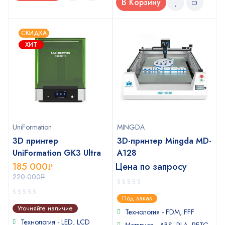
В Корзину
СКИДКА
ХИТ
UniFormation
MINGDA
3D принтер
3D-принтер Mingda MD-
UniFormation GK3 Ultra
A128
185 000
Цена по запросу
Р
220 000
Р
0
Под заказ
out
0
Уточняйте наличие
of
Технология - FDM, FFF
out
5
of
Технология - LED, LCD