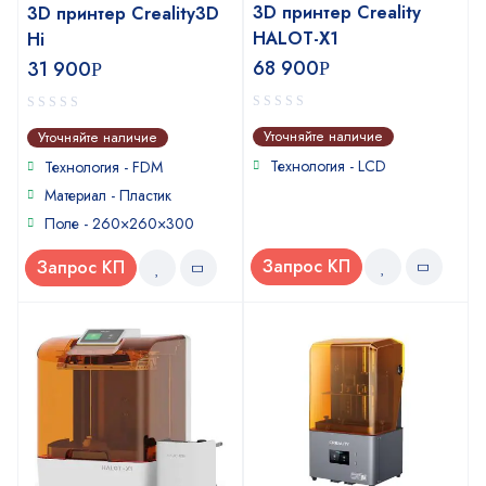
3D принтер Creality
3D принтер Creality3D
HALOT-X1
Hi
68 900
31 900
Р
Р
0
0
Уточняйте наличие
Уточняйте наличие
out
out
of
of
Технология - LCD
Технология - FDM
5
5
Материал - Пластик
Поле - 260×260×300
Запрос КП
Запрос КП