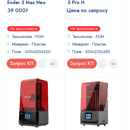
Ender 3 Max Neo
5 Pro H
39 000
Цена по запросу
Р
0
0
Не выпускается
Не выпускается
out
out
of
of
Технология - FDM
Технология - FDM
5
5
Материал - Пластик
Материал - Пластик
Поле - 300х300х320
Поле - 300х225х380
Запрос КП
Запрос КП