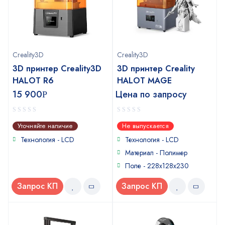
Creality3D
Creality3D
3D принтер Creality3D
3D принтер Creality
HALOT R6
HALOT MAGE
15 900
Цена по запросу
Р
0
0
Уточняйте наличие
Не выпускается
out
out
of
of
Технология - LCD
Технология - LCD
5
5
Материал - Полимер
Поле - 228х128х230
Запрос КП
Запрос КП