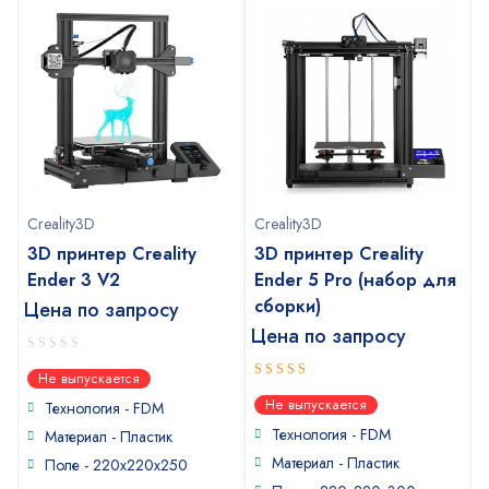
Creality3D
Creality3D
3D принтер Creality
3D принтер Creality
Ender 3 V2
Ender 5 Pro (набор для
сборки)
Цена по запросу
Цена по запросу
0
Не выпускается
out
5
out of 5
Не выпускается
of
Технология - FDM
5
Технология - FDM
Материал - Пластик
Материал - Пластик
Поле - 220х220х250