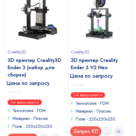
Creality3D
Creality3D
3D принтер Creality3D
3D принтер Creality
Ender 3 (набор для
Ender 3 V2 Neo
сборки)
Цена по запросу
Цена по запросу
0
Не выпускается
out
0
Не выпускается
of
Технология - FDM
out
5
of
Технология - FDM
Материал - Пластик
5
Материал - Пластик
Поле - 220х220х250
Поле - 220х220х250
Запрос КП