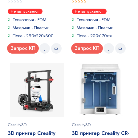
0
5
out of 5
Не выпускается
Не выпускается
out
of
Технология - FDM
Технология - FDM
5
Материал - Пластик
Материал - Пластик
Поле - 290х220х300
Поле - 200х170х∞
Запрос КП
Запрос КП
Creality3D
Creality3D
3D принтер Creality
3D принтер Creality CR-