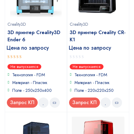
Creality3D
Creality3D
3D принтер Creality3D
3D принтер Creality CR-
Ender 6
K1
Цена по запросу
Цена по запросу
4
0
out of
Не выпускается
Не выпускается
5
out
of
Технология - FDM
Технология - FDM
5
Материал - Пластик
Материал - Пластик
Поле - 250x250x400
Поле - 220x220x250
Запрос КП
Запрос КП