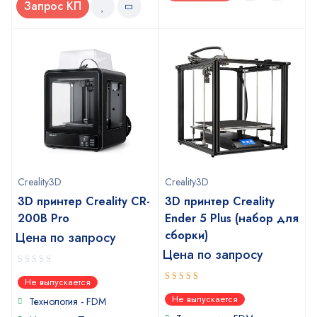
Запрос КП
Creality3D
Creality3D
3D принтер Creality CR-
3D принтер Creality
200B Pro
Ender 5 Plus (набор для
сборки)
Цена по запросу
Цена по запросу
0
Не выпускается
out
4
out of
Не выпускается
of
Технология - FDM
5
5