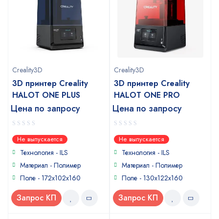
Creality3D
Creality3D
3D принтер Creality
3D принтер Creality
HALOT ONE PLUS
HALOT ONE PRO
Цена по запросу
Цена по запросу
0
0
Не выпускается
Не выпускается
out
out
of
of
Технология - ILS
Технология - ILS
5
5
Материал - Полимер
Материал - Полимер
Поле - 172x102x160
Поле - 130x122x160
Запрос КП
Запрос КП