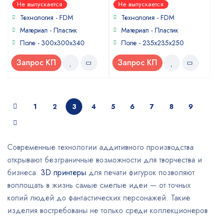
5
4
out of 5
out of
Не выпускается
Не выпускается
5
Технология - FDM
Технология - FDM
Материал - Пластик
Материал - Пластик
Поле - 300х300х340
Поле - 235х235х250
Запрос КП
Запрос КП
1
2
3
4
5
6
7
8
9
Современные технологии аддитивного производства
открывают безграничные возможности для творчества и
бизнеса.
3D принтеры
для печати фигурок позволяют
воплощать в жизнь самые смелые идеи — от точных
копий людей до фантастических персонажей. Такие
изделия востребованы не только среди коллекционеров