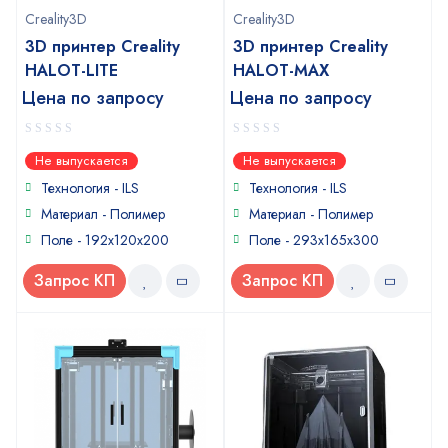
Creality3D
Creality3D
3D принтер Creality
3D принтер Creality
HALOT-LITE
HALOT-MAX
Цена по запросу
Цена по запросу
0
0
Не выпускается
Не выпускается
out
out
of
of
Технология - ILS
Технология - ILS
5
5
Материал - Полимер
Материал - Полимер
Поле - 192x120x200
Поле - 293x165x300
Запрос КП
Запрос КП