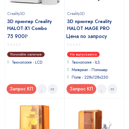
Creality3D
Creality3D
3D принтер Creality
3D принтер Creality
HALOT-X1 Combo
HALOT MAGE PRO
75 900
Цена по запросу
Р
0
0
Уточняйте наличие
Не выпускается
out
out
of
of
Технология - LCD
Технология - ILS
5
5
Материал - Полимер
Поле - 228х128х230
Запрос КП
Запрос КП