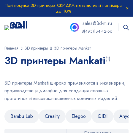
При покупке 3D-принтера СКИДКА на пластик и полимеры
до 10%
sales@3d-m.ru
8(495)134-42-56
Главная
3D принтеры
3D принтеры Mankati
3D принтеры Mankati
(1)
3D принтеры Mankati широко применяются в инженерии,
производстве и дизайне для создания сложных
прототипов и высококачественных конечных изделий.
Bambu Lab
Creality
Elegoo
QIDI
Anycu