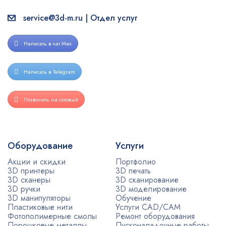
service@3d-m.ru | Отдел услуг
Написать в чат Max
Написать в Telegram
Позвонить на сотовый
Оборудование
Услуги
Акции и скидки
Портфолио
3D принтеры
3D печать
3D сканеры
3D сканирование
3D ручки
3D моделирование
3D манипуляторы
Обучение
Пластиковые нити
Услуги CAD/CAM
Фотополимерные смолы
Ремонт оборудования
Порошковые металлы
Пусконаладочные работы