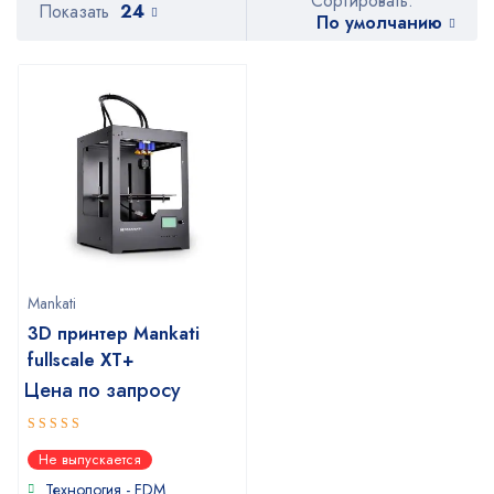
Сортировать:
Показать
24
По умолчанию
Mankati
3D принтер Mankati
fullscale XT+
Цена по запросу
4
out of
Не выпускается
5
Технология - FDM