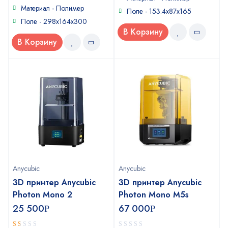
5
Материал - Полимер
Поле - 153.4х87х165
Поле - 298х164х300
В Корзину
В Корзину
Anycubic
Anycubic
3D принтер Anycubic
3D принтер Anycubic
Photon Mono 2
Photon Mono M5s
25 500
67 000
Р
Р