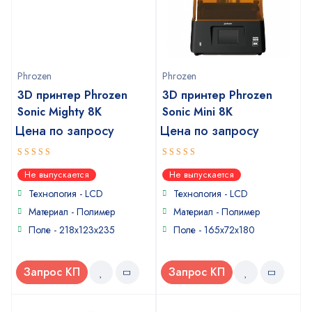
Phrozen
Phrozen
3D принтер Phrozen
3D принтер Phrozen
Sonic Mighty 8K
Sonic Mini 8K
Цена по запросу
Цена по запросу
5
5
out of 5
out of 5
Не выпускается
Не выпускается
Технология - LCD
Технология - LCD
Материал - Полимер
Материал - Полимер
Поле - 218х123х235
Поле - 165х72х180
Запрос КП
Запрос КП