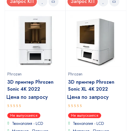
Запрос КП
Запрос КП
Phrozen
Phrozen
3D принтер Phrozen
3D принтер Phrozen
Sonic 4K 2022
Sonic XL 4K 2022
Цена по запросу
Цена по запросу
4
5
out of
out of 5
Не выпускается
Не выпускается
5
Технология - LCD
Технология - LCD