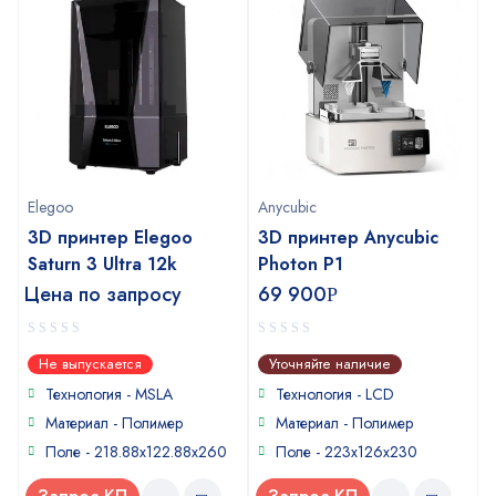
Elegoo
Anycubic
3D принтер Elegoo
3D принтер Anycubic
Saturn 3 Ultra 12k
Photon P1
Цена по запросу
69 900
Р
0
0
Не выпускается
Уточняйте наличие
out
out
of
of
Технология - MSLA
Технология - LCD
5
5
Материал - Полимер
Материал - Полимер
Поле - 218.88x122.88x260
Поле - 223х126х230