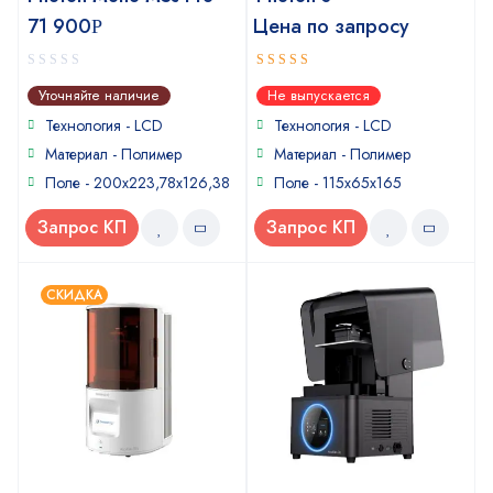
71 900
Цена по запросу
Р
0
4
out of
Уточняйте наличие
Не выпускается
out
5
of
Технология - LCD
Технология - LCD
5
Материал - Полимер
Материал - Полимер
Поле - 200x223,78x126,38
Поле - 115x65x165
Запрос КП
Запрос КП
СКИДКА