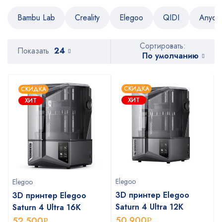
Bambu Lab
Creality
Elegoo
QIDI
Anycu
Сортировать:
Показать
24
По умолчанию
СКИДКА
СКИДКА
ХИТ
ХИТ
Elegoo
Elegoo
3D принтер Elegoo
3D принтер Elegoo
Saturn 4 Ultra 12К
Saturn 4 Ultra 16K
50 900
52 500
Р
Р