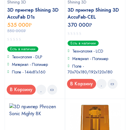
Shining 3D
Shining 3D
3D принтер Shining 3D
3D принтер Shining 3D
AccuFab D1s
AccuFab-CEL
535 000
370 000
Р
Р
550 000
Р
0
Есть в наличии
out
0
Есть в наличии
of
Технология - LCD
out
5
of
Технология - DLP
Материал - Полимер
5
Материал - Полимер
Поле -
Поле - 144х81х160
70x70x180/192x120x180
В Корзину
В Корзину