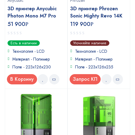
Anycubic
Phrozen
3D принтер Anycubic
3D принтер Phrozen
Photon Mono M7 Pro
Sonic Mighty Revo 14K
51 900
119 900
Р
Р
0
0
Есть в наличии
Уточняйте наличие
out
out
of
of
Технология - LCD
Технология - LCD
5
5
Материал - Полимер
Материал - Полимер
Поле - 223х126х230
Поле - 223x126x235
В Корзину
Запрос КП