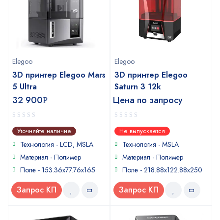
Elegoo
Elegoo
3D принтер Elegoo Mars
3D принтер Elegoo
5 Ultra
Saturn 3 12k
32 900
Цена по запросу
Р
0
0
Уточняйте наличие
Не выпускается
out
out
of
of
Технология - LCD, MSLA
Технология - MSLA
5
5
Материал - Полимер
Материал - Полимер
Поле - 153.36x77.76x165
Поле - 218.88x122.88x250
Запрос КП
Запрос КП