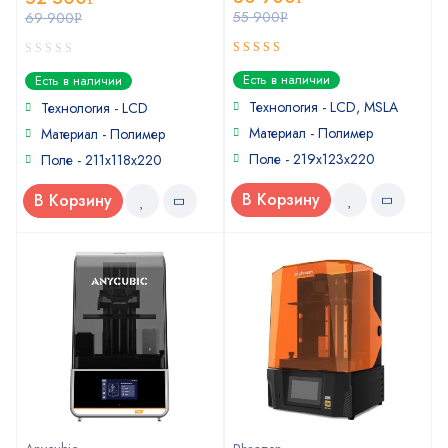
55 900
69 900
Р
Р
5
0
out of 5
Есть в наличии
Есть в наличии
out
of
Технология - LCD, MSLA
Технология - LCD
5
Материал - Полимер
Материал - Полимер
Поле - 219x123x220
Поле - 211х118х220
В Корзину
В Корзину