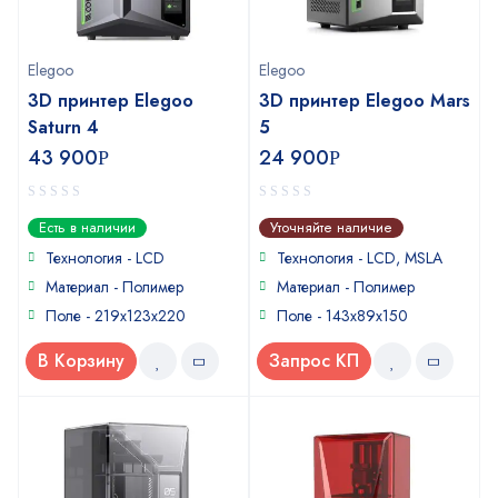
Elegoo
Elegoo
3D принтер Elegoo
3D принтер Elegoo Mars
Saturn 4
5
43 900
24 900
Р
Р
0
0
Есть в наличии
Уточняйте наличие
out
out
of
of
Технология - LCD
Технология - LCD, MSLA
5
5
Материал - Полимер
Материал - Полимер
Поле - 219x123x220
Поле - 143x89x150
В Корзину
Запрос КП