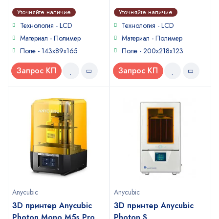
1
0
Уточняйте наличие
Уточняйте наличие
out
out
of
of
Технология - LCD
Технология - LCD
5
5
Материал - Полимер
Материал - Полимер
Поле - 143х89х165
Поле - 200x218x123
Запрос КП
Запрос КП
Anycubic
Anycubic
3D принтер Anycubic
3D принтер Anycubic
Photon Mono M5s Pro
Photon S