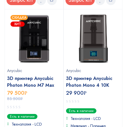
Запрос КП
Запрос КП
СКИДКА
ХИТ
Anycubic
Anycubic
3D принтер Anycubic
3D принтер Anycubic
Photon Mono M7 Max
Photon Mono 4 10K
79 500
29 900
Р
Р
83 500
Р
0
Есть в наличии
out
0
Есть в наличии
of
Технология - LCD
out
5
of
Технология - LCD
Материал - Полимер