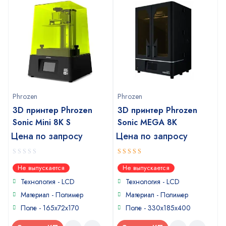
Phrozen
Phrozen
3D принтер Phrozen
3D принтер Phrozen
Sonic Mini 8K S
Sonic MEGA 8K
Цена по запросу
Цена по запросу
0
5
out of 5
Не выпускается
Не выпускается
out
of
Технология - LCD
Технология - LCD
5
Материал - Полимер
Материал - Полимер
Поле - 165x72x170
Поле - 330x185x400