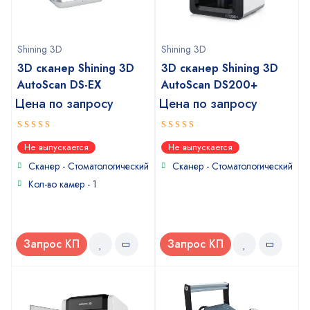
Shining 3D
Shining 3D
3D сканер Shining 3D
3D сканер Shining 3D
AutoScan DS-EX
AutoScan DS200+
Цена по запросу
Цена по запросу
4.67
5
out
out of 5
Не выпускается
Не выпускается
of 5
Сканер - Стоматологический
Сканер - Стоматологический
Кол-во камер - 1
Запрос КП
Запрос КП