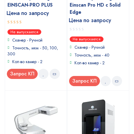
EINSCAN-PRO PLUS
Einscan Pro HD с Solid
Edge
Цена по запросу
Цена по запросу
4.5
out of
Не выпускается
5
0
Не выпускается
Сканер - Ручной
out
of
Сканер - Ручной
Точность, мкм - 50, 100,
5
300
Точность, мкм - 40
Кол-во камер - 2
Кол-во камер - 2
Запрос КП
Запрос КП