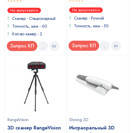
5
5
out of 5
out of 5
Не выпускается
Не выпускается
Сканер - Ручной
Сканер - Стационарный
Точность, мкм - 50
Точность, мкм - 60
Кол-во камер - 2
Запрос КП
Запрос КП
RangeVision
Shining 3D
3D сканер RangeVision
Интраоральный 3D