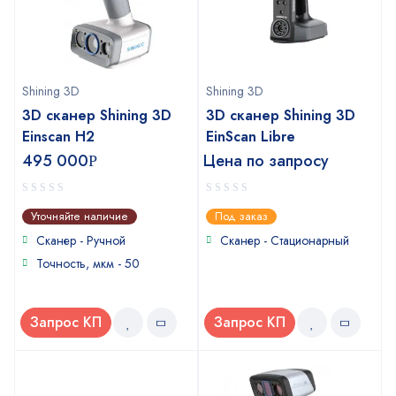
Shining 3D
Shining 3D
3D сканер Shining 3D
3D сканер Shining 3D
Einscan H2
EinScan Libre
495 000
Цена по запросу
Р
0
0
Уточняйте наличие
Под заказ
out
out
of
of
Сканер - Ручной
Сканер - Стационарный
5
5
Точность, мкм - 50
Запрос КП
Запрос КП