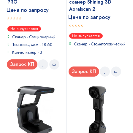
PRO
сканер Shining 3D
Aoralscan 2
Цена по запросу
Цена по запросу
5
out of 5
Не выпускается
5
out of 5
Не выпускается
Сканер - Стационарный
Сканер - Стоматологический
Точность, мкм - 18-60
Кол-во камер - 3
Запрос КП
Запрос КП