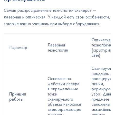
Самые распространённые технологии сканеров —
лазерная и оптическая. У каждой есть свои особенности,
которые важно учитывать при выборе оборудования.
Оптическая
Лазерная
технология
Параметр
технология
(структурир
свет)
Сканируют
предметы,
Основана на
проецируя н
действии лазера:
линии,
в определённые
формирующ
Принцип
точки
узор. Данны
работы
сканируемого
предмете
объекта наносятся
заложены в
светоотражающие
искажённых
маркеры.
формах