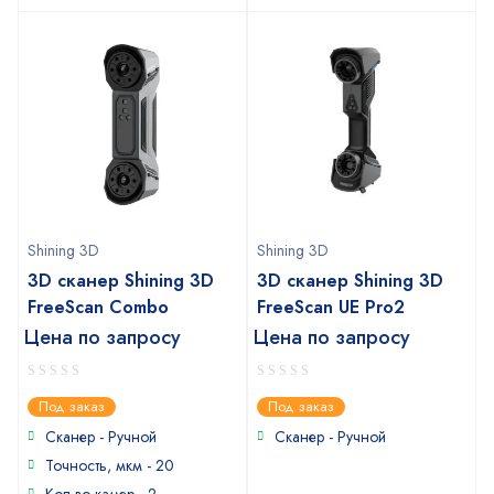
Shining 3D
Shining 3D
3D сканер Shining 3D
3D сканер Shining 3D
FreeScan Combo
FreeScan UE Pro2
Цена по запросу
Цена по запросу
0
0
Под заказ
Под заказ
out
out
of
of
Сканер - Ручной
Сканер - Ручной
5
5
Точность, мкм - 20