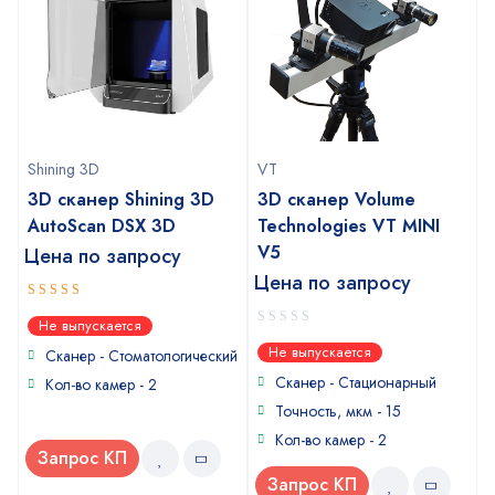
Shining 3D
VT
3D сканер Shining 3D
3D сканер Volume
AutoScan DSX 3D
Technologies VT MINI
V5
Цена по запросу
Цена по запросу
4.5
out of
Не выпускается
5
0
Не выпускается
Сканер - Стоматологический
out
of
Сканер - Стационарный
Кол-во камер - 2
5
Точность, мкм - 15
Кол-во камер - 2
Запрос КП
Запрос КП