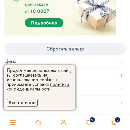
Сбросить фильтр
Цена
Продолжая использовать сайт,
Тип сканера
вы соглашаетесь на
использование cookies и
принимаете условия
политики
Точность
конфиденциальности.
Производитель
Всё понятно
Страна производства
0
0
Применение