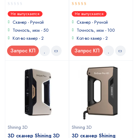
0
4.67
out
Не выпускается
Не выпускается
out
of 5
of
Сканер - Ручной
Сканер - Ручной
5
Точность, мкм - 50
Точность, мкм - 100
Кол-во камер - 2
Кол-во камер - 2
Запрос КП
Запрос КП
Shining 3D
Shining 3D
3D сканер Shining 3D
3D сканер Shining