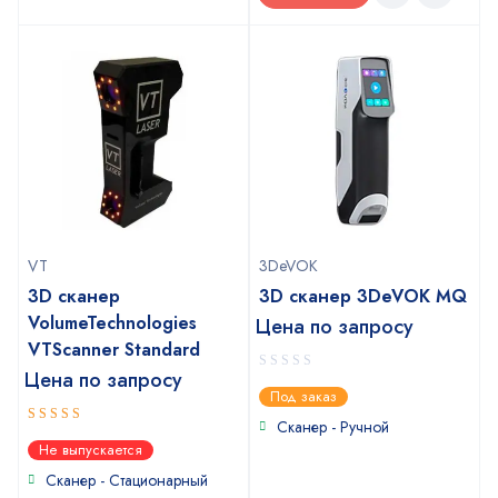
VT
3DeVOK
3D сканер
3D сканер 3DeVOK MQ
VolumeTechnologies
Цена по запросу
VTScanner Standard
Цена по запросу
0
Под заказ
out
of
Сканер - Ручной
5
out of 5
5
Не выпускается
Сканер - Стационарный