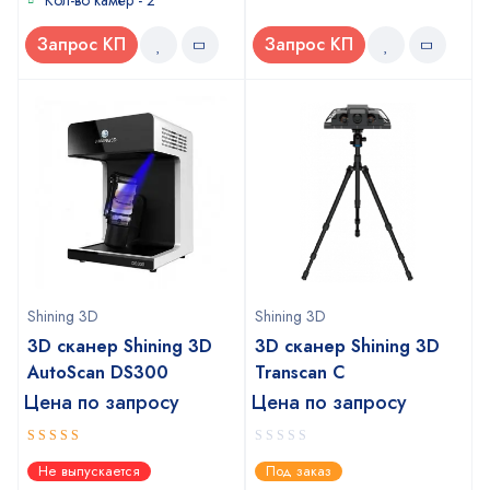
Кол-во камер - 2
Запрос КП
Запрос КП
Shining 3D
Shining 3D
3D сканер Shining 3D
3D сканер Shining 3D
AutoScan DS300
Transcan C
Цена по запросу
Цена по запросу
5
0
out of 5
Не выпускается
Под заказ
out