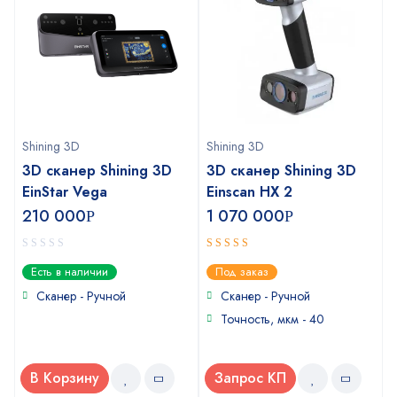
Shining 3D
Shining 3D
3D сканер Shining 3D
3D сканер Shining 3D
EinStar Vega
Einscan HX 2
210 000
1 070 000
Р
Р
0
5
out of 5
Есть в наличии
Под заказ
out
of
Сканер - Ручной
Сканер - Ручной
5
Точность, мкм - 40
В Корзину
Запрос КП