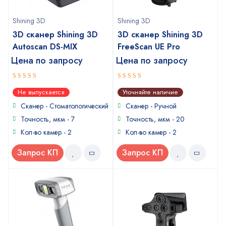
Shining 3D
Shining 3D
3D сканер Shining 3D
3D сканер Shining 3D
Autoscan DS-MIX
FreeScan UE Pro
Цена по запросу
Цена по запросу
5
5
out of 5
out of 5
Не выпускается
Уточняйте наличие
Сканер - Стоматологический
Сканер - Ручной
Точность, мкм - 7
Точность, мкм - 20
Кол-во камер - 2
Кол-во камер - 2
Запрос КП
Запрос КП