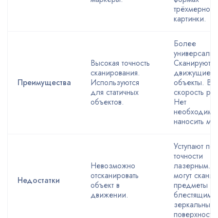
трёхмерной
картинки.
Более
универсальн
Высокая точность
Сканируют
сканирования.
движущиеся
Преимущества
Используются
объекты. Вы
для статичных
скорость ра
объектов.
Нет
необходимо
наносить ма
Уступают по
точности
Невозможно
лазерным. 
отсканировать
могут сканир
Недостатки
объект в
предметы с
движении.
блестящими
зеркальным
поверхностя