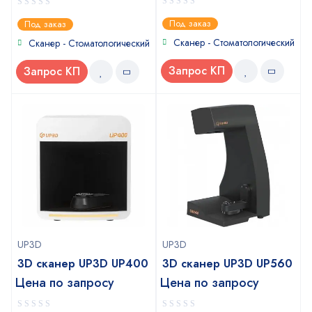
0
0
Под заказ
Под заказ
out
out
of
of
Сканер - Стоматологический
Сканер - Стоматологический
5
5
Запрос КП
Запрос КП
UP3D
UP3D
3D сканер UP3D UP400
3D сканер UP3D UP560
Цена по запросу
Цена по запросу