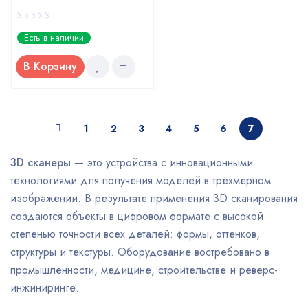
0
Есть в наличии
out
of
В Корзину
5
1
2
3
4
5
6
7
3D сканеры
— это устройства с инновационными
технологиями для получения моделей в трёхмерном
изображении. В результате применения 3D сканирования
создаются объекты в цифровом формате с высокой
степенью точности всех деталей: формы, оттенков,
структуры и текстуры. Оборудование востребовано в
промышленности, медицине, строительстве и реверс-
инжиниринге.