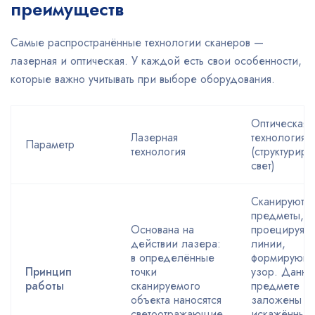
преимуществ
Самые распространённые технологии сканеров —
лазерная и оптическая. У каждой есть свои особенности,
которые важно учитывать при выборе оборудования.
Оптическая
Лазерная
технология
Параметр
технология
(структурир
свет)
Сканируют
предметы,
Основана на
проецируя н
действии лазера:
линии,
в определённые
формирующ
Принцип
точки
узор. Данны
работы
сканируемого
предмете
объекта наносятся
заложены в
светоотражающие
искажённых