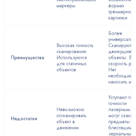
маркеры.
формах
трёхмерной
картинки.
Более
универсальн
Высокая точность
Сканируют
сканирования.
движущиеся
Преимущества
Используются
объекты. Вы
для статичных
скорость ра
объектов.
Нет
необходимо
наносить ма
Уступают по
точности
Невозможно
лазерным. 
отсканировать
могут сканир
Недостатки
объект в
предметы с
движении.
блестящими
зеркальным