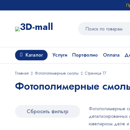
П
Каталог
Услуги
Портфолио
Оплата
До
Главная
Фотополимерные смолы
Страница 17
Фотополимерные смолы 
Фотополимерные см
Сбросить фильтр
детализированных м
ювелирном деле и 