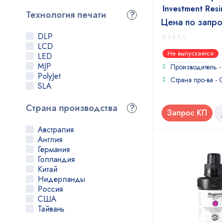
Fun To Do
Investment Resi
Gorky Liquid
Технология печати
?
Цена по запр
HARZ Labs
MadeSolid
DLP
MakerJuice
LCD
0
Monocure3D
Не выпускается
LED
out
NextDent
MJP
of
Производитель 
Photocentric
5
PolyJet
Страна про-ва -
Phrozen
SLA
RESIONE
Starlight 3D
Страна производства
?
Stratasys
Запрос КП
Uniz
Австралия
Wanhao
Англия
XYZPrinting
Германия
Jamghe
Голландия
Китай
Нидерланды
Россия
США
Тайвань