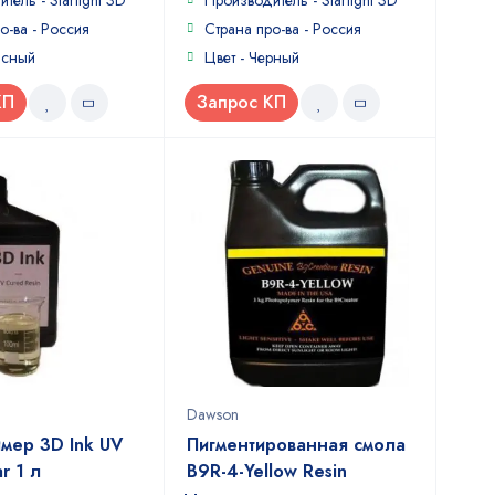
итель -
Starlight 3D
Производитель -
Starlight 3D
5
о-ва - Россия
Страна про-ва - Россия
асный
Цвет - Черный
КП
Запрос КП
Dawson
мер 3D Ink UV
Пигментированная смола
r 1 л
B9R-4-Yellow Resin