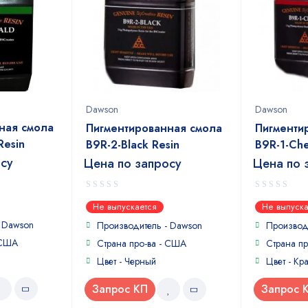
Dawson
Dawson
ная смола
Пигментированная смола
Пигменти
Resin
B9R-2-Black Resin
B9R-1-Che
осу
Цена по запросу
Цена по 
0
0
Не выпускается
Не выпуска
out
out
-
Dawson
of
of
Производитель -
Dawson
Производ
5
5
 США
Страна про-ва - США
Страна п
Цвет - Черный
Цвет - Кр
Запрос КП
Запрос 