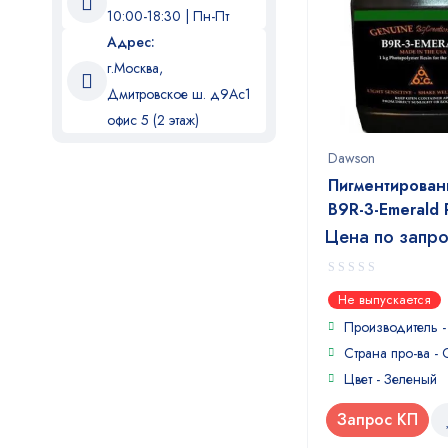
Коричневый
10:00-18:30 | Пн-Пт
Красный
Адрес:
Кристальный
г.Москва,
Лайм
Дмитровское ш. д9Ас1
Лимонно-желтый
офис 5 (2 этаж)
Насыщенный красный
Dawson
Натуральный
Пигментирован
Натуральный прозрачный
B9R-3-Emerald 
Оранжевый
Цена по запр
Оранжевый прозрачный
Персиковый
Песчано-жёлтый
0
Не выпускается
out
Полупрозрачный
of
Производитель 
Полупрозрачный жёлтый
5
Страна про-ва -
Прозрачный
Цвет - Зеленый
Прозрачный желтый
Прозрачный синий
Запрос КП
Розовый