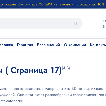
ри покупке 3D-принтера СКИДКА на пластик и полимеры до 10%
s
8(
ставка
Гарантия
База знаний
О компании
Контакт
( Страница 17)
(413)
олы — это высокоточные материалы для 3D-печати, идеальн
оделей. Они отличаются разнообразием характеристик, что п
стоматологии.