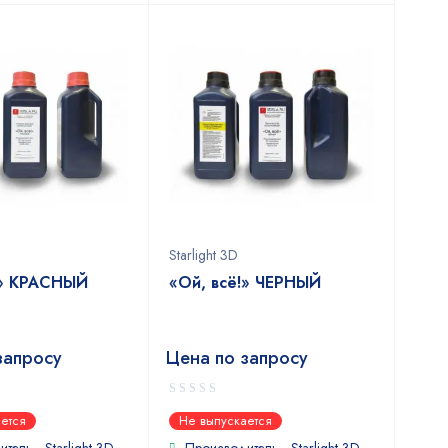
Starlight 3D
!» КРАСНЫЙ
«Ой, всё!» ЧЕРНЫЙ
запросу
Цена по запросу
0
ется
Не выпускается
out
of