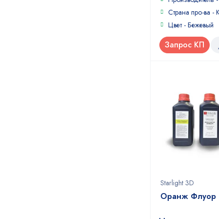
5
Страна про-ва - 
Цвет - Бежевый
Запрос КП
Starlight 3D
Оранж Флуор 