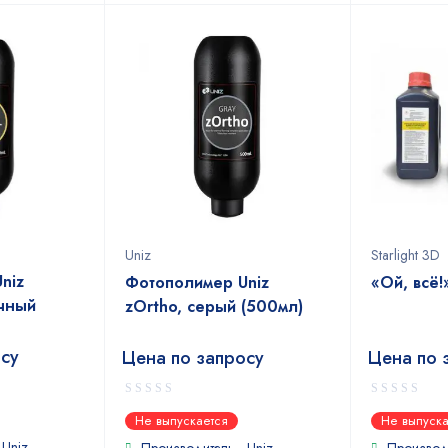
Uniz
Starlight 3D
niz
Фотополимер Uniz
«Ой, всё
чный
zOrtho, серый (500мл)
осу
Цена по запросу
Цена по 
0
0
Не выпускается
Не выпуска
out
out
 Uniz
of
of