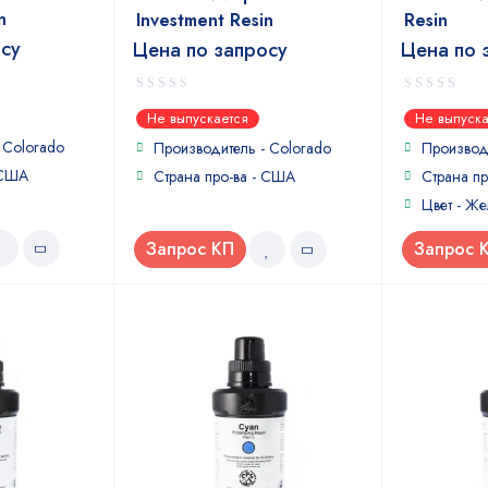
n
Investment Resin
Resin
осу
Цена по запросу
Цена по 
0
0
Не выпускается
Не выпуска
out
out
-
Colorado
of
of
Производитель -
Colorado
Производ
5
5
 США
Страна про-ва - США
Страна п
Цвет - Же
Запрос КП
Запрос 