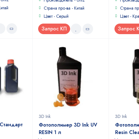
Производитель - Uniz
Производ
5
5
Китай
Страна про-ва - Китай
Страна пр
Цвет - Серый
Цвет - Кр
Запрос КП
Запрос 
3D Ink
3D Ink
Стандарт
Фотополимер 3D Ink UV
Фотополи
RESIN 1 л
Resin Clea