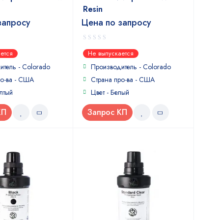
Resin
запросу
Цена по запросу
0
ется
Не выпускается
out
of
итель -
Colorado
Производитель -
Colorado
5
ро-ва - США
Страна про-ва - США
лтый
Цвет - Белый
КП
Запрос КП