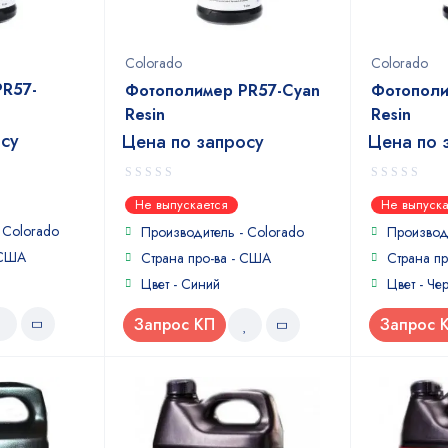
Colorado
Colorado
PR57-
Фотополимер PR57-Cyan
Фотополи
Resin
Resin
осу
Цена по запросу
Цена по 
0
0
Не выпускается
Не выпуска
out
out
-
Colorado
of
of
Производитель -
Colorado
Производ
5
5
 США
Страна про-ва - США
Страна п
Цвет - Синий
Цвет - Че
Запрос КП
Запрос 