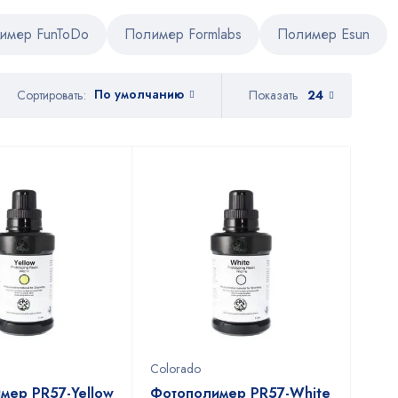
имер FunToDo
Полимер Formlabs
Полимер Esun
По умолчанию
Показать
24
Сортировать:
Colorado
мер PR57-Yellow
Фотополимер PR57-White