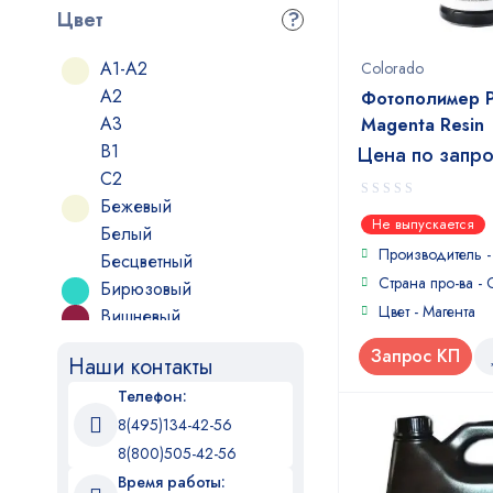
Цвет
?
A1-A2
Colorado
A2
Фотополимер 
A3
Magenta Resin
B1
Цена по запр
C2
Бежевый
0
Не выпускается
Белый
out
of
Производитель 
Бесцветный
5
Страна про-ва -
Бирюзовый
Цвет - Магента
Вишневый
Голубой
Запрос КП
Наши контакты
Желтый
Телефон:
Желтый (прозрачный)
8(495)134-42-56
Зеленый
Зеленый прозрачный
8(800)505-42-56
Золотой
Время работы: