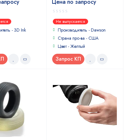
запросу
Цена по запросу
0
ется
Не выпускается
out
of
итель -
3D Ink
Производитель -
Dawson
5
Страна про-ва - США
Цвет - Желтый
КП
Запрос КП