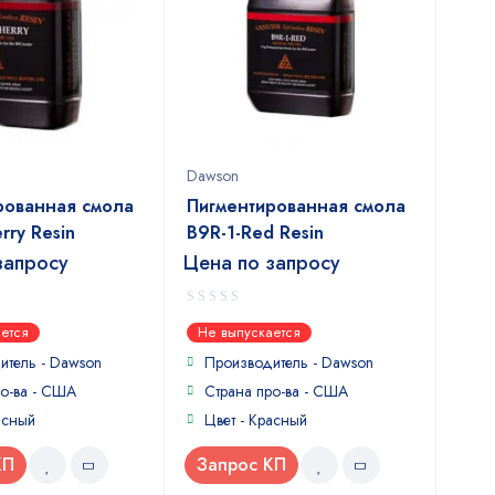
Dawson
рованная смола
Пигментированная смола
rry Resin
B9R-1-Red Resin
запросу
Цена по запросу
0
ется
Не выпускается
out
of
итель -
Dawson
Производитель -
Dawson
5
ро-ва - США
Страна про-ва - США
асный
Цвет - Красный
КП
Запрос КП