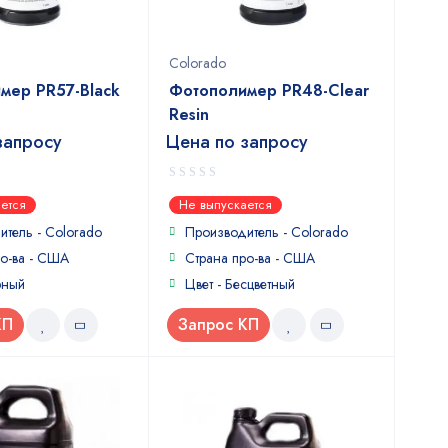
Colorado
мер PR57-Black
Фотополимер PR48-Clear
Resin
запросу
Цена по запросу
0
ется
Не выпускается
out
of
итель -
Colorado
Производитель -
Colorado
5
ро-ва - США
Страна про-ва - США
рный
Цвет - Бесцветный
КП
Запрос КП