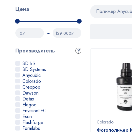
Цена
Полимер Anycub
0
129 000
Р
Р
Производитель
?
3D Ink
3D Systems
Anycubic
Colorado
Creopop
Dawson
Detax
Elegoo
EnvisionTEC
Esun
Flashforge
Colorado
Formlabs
Фотополимер I