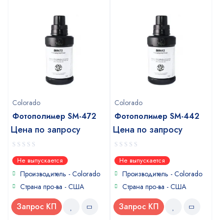
Colorado
Colorado
Фотополимер SM-472
Фотополимер SM-442
Цена по запросу
Цена по запросу
0
0
Не выпускается
Не выпускается
out
out
of
of
Производитель - Colorado
Производитель - Colorado
5
5
Страна про-ва - США
Страна про-ва - США
Запрос КП
Запрос КП