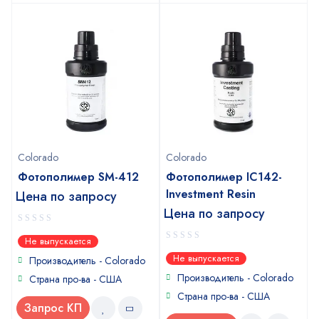
Colorado
Colorado
Фотополимер SM-412
Фотополимер IC142-
Investment Resin
Цена по запросу
Цена по запросу
0
Не выпускается
out
0
Не выпускается
of
Производитель - Colorado
out
5
of
Производитель - Colorado
Страна про-ва - США
5
Страна про-ва - США
Запрос КП