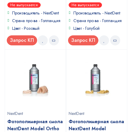
0
0
Не выпускается
Не выпускается
out
out
of
of
Производитель - NextDent
Производитель - NextDent
5
5
Страна про-ва - Голландия
Страна про-ва - Голландия
Цвет - Розовый
Цвет - Голубой
Запрос КП
Запрос КП
NextDent
NextDent
Фотополимерная смола
Фотополимерная смола
NextDent Model Ortho
NextDent Model