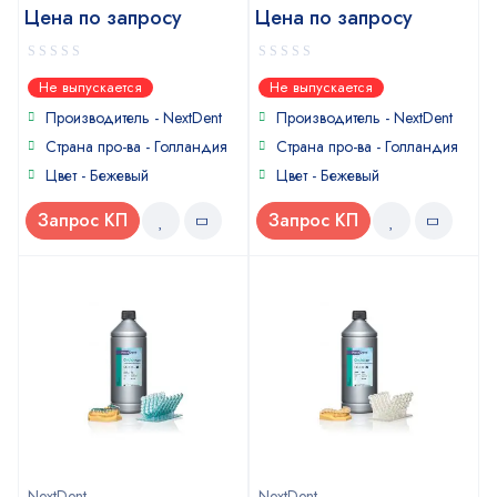
Цена по запросу
Цена по запросу
0
0
Не выпускается
Не выпускается
out
out
of
of
Производитель - NextDent
Производитель - NextDent
5
5
Страна про-ва - Голландия
Страна про-ва - Голландия
Цвет - Бежевый
Цвет - Бежевый
Запрос КП
Запрос КП
NextDent
NextDent