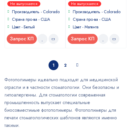
0
0
Не выпускается
Не выпускается
out
out
of
of
Производитель - Colorado
Производитель - Colorado
5
5
Страна про-ва - США
Страна про-ва - США
Цвет - Белый
Цвет - Магента
Запрос КП
Запрос КП
1
2
Фотополимеры идеально подходят для медицинской
отрасли и в частности стоматологии. Они безопасны и
гипоалергенны. Для стоматологии современная
промышленность выпускает специальные
биосовместимые фотополимеры. Фотополимеры для
печати стоматологических шаблонов являются именно
такими.