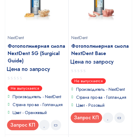
NextDent
NextDent
Фотополимерная смола
Фотополимерная смола
NextDent SG (Surgical
NextDent Base
Guide)
Цена по запросу
Цена по запросу
0
Не выпускается
out
0
Не выпускается
of
Производитель - NextDent
out
5
of
Производитель - NextDent
Страна про-ва - Голландия
5
Страна про-ва - Голландия
Цвет - Розовый
Цвет - Оранжевый
Запрос КП
Запрос КП