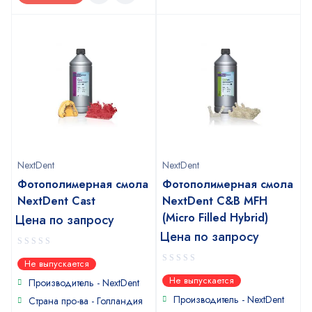
NextDent
NextDent
Фотополимерная смола
Фотополимерная смола
NextDent Cast
NextDent C&B MFH
(Micro Filled Hybrid)
Цена по запросу
Цена по запросу
0
Не выпускается
out
0
Не выпускается
of
Производитель - NextDent
out
5
of
Производитель - NextDent
Страна про-ва - Голландия
5