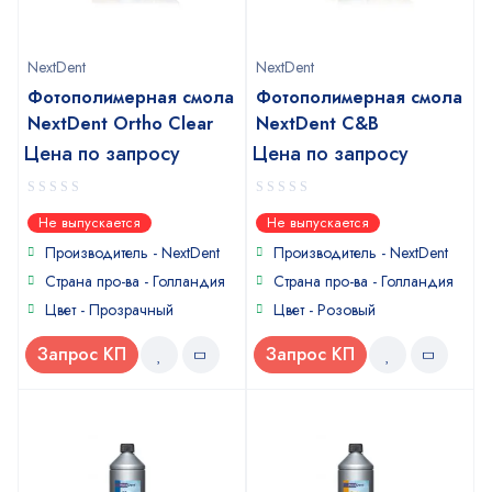
NextDent
NextDent
Фотополимерная смола
Фотополимерная смола
NextDent Ortho Clear
NextDent C&B
Цена по запросу
Цена по запросу
0
0
Не выпускается
Не выпускается
out
out
of
of
Производитель - NextDent
Производитель - NextDent
5
5
Страна про-ва - Голландия
Страна про-ва - Голландия
Цвет - Прозрачный
Цвет - Розовый
Запрос КП
Запрос КП