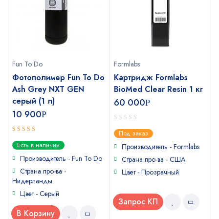
Fun To Do
Formlabs
Фотополимер Fun To Do
Картридж Formlabs
Ash Grey NXT GEN
BioMed Clear Resin 1 кг
серый (1 л)
60 000
Р
10 900
Р
0
Под заказ
out
4.75
out
Есть в наличии
of
Производитель - Formlabs
of 5
5
Производитель - Fun To Do
Страна про-ва - США
Страна про-ва -
Цвет - Прозрачный
Нидерланды
Цвет - Серый
Запрос КП
В Корзину