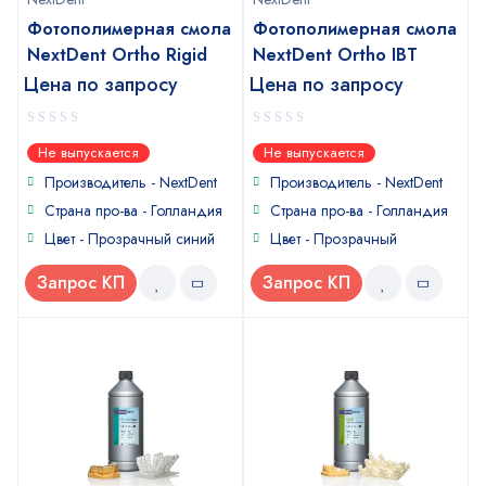
Фотополимерная смола
Фотополимерная смола
NextDent Ortho Rigid
NextDent Ortho IBT
Цена по запросу
Цена по запросу
0
0
Не выпускается
Не выпускается
out
out
of
of
Производитель - NextDent
Производитель - NextDent
5
5
Страна про-ва - Голландия
Страна про-ва - Голландия
Цвет - Прозрачный синий
Цвет - Прозрачный
Запрос КП
Запрос КП