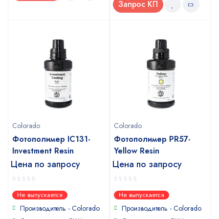
Запрос КП
Colorado
Colorado
Фотополимер IC131-
Фотополимер PR57-
Investment Resin
Yellow Resin
Цена по запросу
Цена по запросу
0
0
Не выпускается
Не выпускается
out
out
of
of
Производитель - Colorado
Производитель - Colorado
5
5