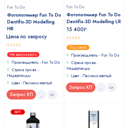
Fun To Do
Fun To Do
Фотополимер Fun To Do
Фотополимер Fun To Do
Dentifix-3D Modelling LR
Dentifix-3D Modelling
HR
15 400
Р
Цена по запросу
5
out of 5
Под заказ
5
out of 5
Не выпускается
Производитель - Fun To Do
Производитель - Fun To Do
Страна про-ва -
Нидерланды
Страна про-ва -
Нидерланды
Цвет - Песчано-жёлтый
Цвет - Песчано-жёлтый
Запрос КП
Запрос КП
ХИТ