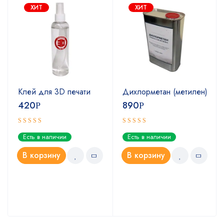
ХИТ
ХИТ
Клей для 3D печати
Дихлорметан (метилен)
420
890
Р
Р
Оценка
Оценка
Есть в наличии
Есть в наличии
5.00
4.67
из 5
из 5
В корзину
В корзину